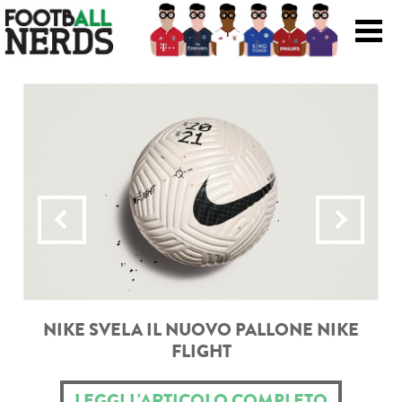
Search
for:
Prodotti
Scarpe
Maglie
Accessori
Magazine Roba Da Nerds
NIKE SVELA IL NUOVO PALLONE NIKE
FLIGHT
Storie
Football Viral
LEGGI L'ARTICOLO COMPLETO