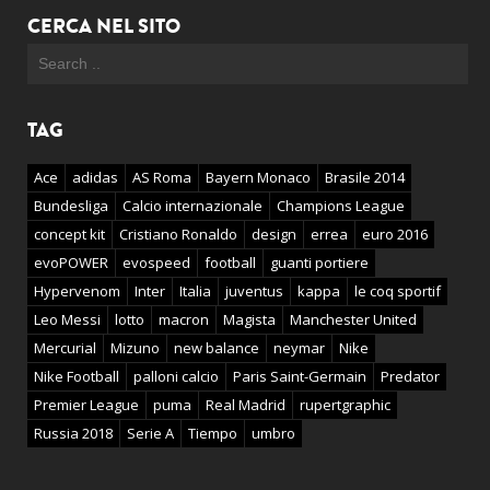
CERCA NEL SITO
TAG
Ace
adidas
AS Roma
Bayern Monaco
Brasile 2014
Bundesliga
Calcio internazionale
Champions League
concept kit
Cristiano Ronaldo
design
errea
euro 2016
evoPOWER
evospeed
football
guanti portiere
Hypervenom
Inter
Italia
juventus
kappa
le coq sportif
Leo Messi
lotto
macron
Magista
Manchester United
Mercurial
Mizuno
new balance
neymar
Nike
Nike Football
palloni calcio
Paris Saint-Germain
Predator
Premier League
puma
Real Madrid
rupertgraphic
Russia 2018
Serie A
Tiempo
umbro