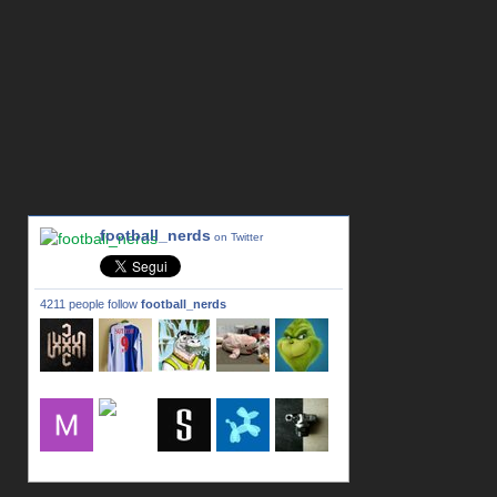
football_nerds
on Twitter
4211 people follow
football_nerds
lxxxic_a
LincPrit
Infamous
urusanmu
Kim43333
Giovani7
mujahidb
seidel_u
dafish32
andreagr