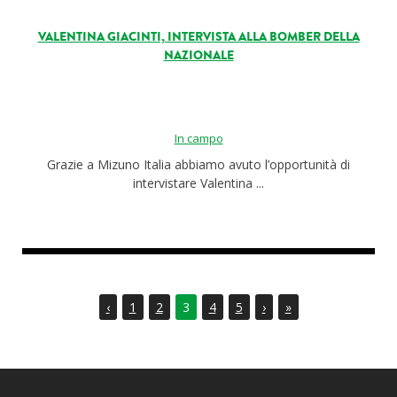
VALENTINA GIACINTI, INTERVISTA ALLA BOMBER DELLA
NAZIONALE
In campo
Grazie a Mizuno Italia abbiamo avuto l’opportunità di
intervistare Valentina ...
‹
1
2
3
4
5
›
»