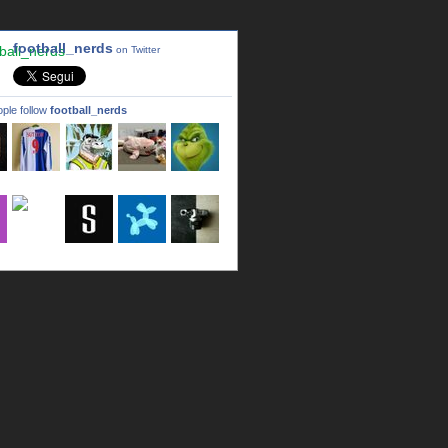
football_nerds
on Twitter
ple follow
football_nerds
a
LincPrit
Infamous
urusanmu
Kim43333
Giovani7
b
seidel_u
dafish32
andreagr