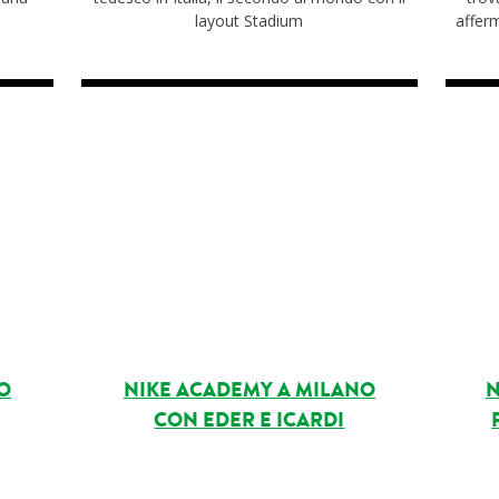
layout Stadium
affer
O
NIKE ACADEMY A MILANO
N
CON EDER E ICARDI