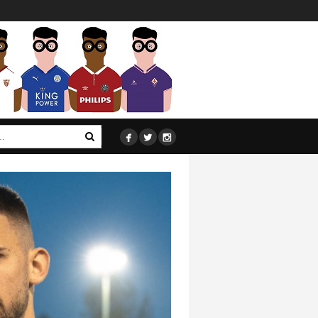


