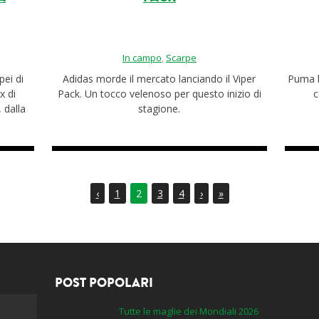
In campo
,
Scarpe
pei di
Adidas morde il mercato lanciando il Viper
Puma h
x di
Pack. Un tocco velenoso per questo inizio di
c
 dalla
stagione.
‹
1
2
3
4
›
»
POST POPOLARI
Tutte le maglie dei Mondiali 2026