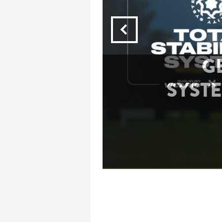
Y
GRIP
AS R