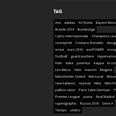
TAG
Ace
adidas
AS Roma
Bayern Mon
Brasile 2014
Bundesliga
Calcio internazionale
Champions Le
concept kit
Cristiano Ronaldo
desig
errea
euro 2016
evoPOWER
evos
football
guanti portiere
Hyperveno
Inter
Italia
juventus
kappa
le coq
Leo Messi
lotto
macron
Magista
Manchester United
Mercurial
Mizu
new balance
neymar
Nike
Nike Fo
palloni calcio
Paris Saint-Germain
P
Premier League
puma
Real Madrid
rupertgraphic
Russia 2018
Serie A
Tiempo
umbro