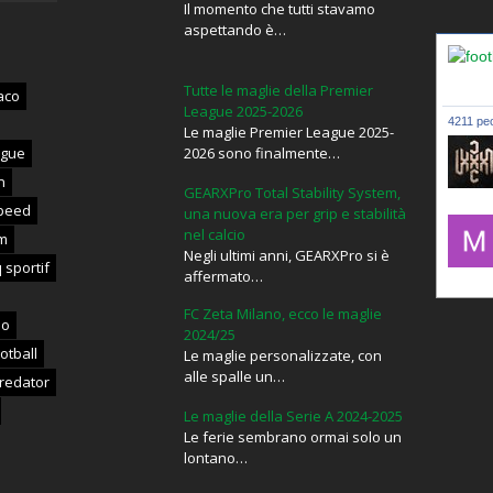
Il momento che tutti stavamo
aspettando è…
Tutte le maglie della Premier
aco
League 2025-2026
4211 peo
Le maglie Premier League 2025-
ague
2026 sono finalmente…
n
GEARXPro Total Stability System,
lxxxic_
peed
una nuova era per grip e stabilità
nel calcio
m
Negli ultimi anni, GEARXPro si è
 sportif
affermato…
mujahid
FC Zeta Milano, ecco le maglie
no
2024/25
otball
Le maglie personalizzate, con
alle spalle un…
redator
Le maglie della Serie A 2024-2025
Le ferie sembrano ormai solo un
lontano…