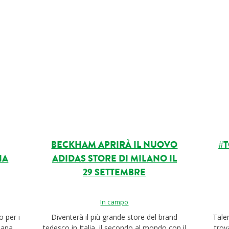
BECKHAM APRIRÀ IL NUOVO
#T
IA
ADIDAS STORE DI MILANO IL
29 SETTEMBRE
In campo
o per i
Diventerà il più grande store del brand
Tale
iana
tedesco in Italia, il secondo al mondo con il
trov