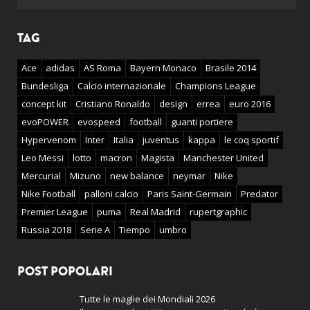
TAG
Ace
adidas
AS Roma
Bayern Monaco
Brasile 2014
Bundesliga
Calcio internazionale
Champions League
concept kit
Cristiano Ronaldo
design
errea
euro 2016
evoPOWER
evospeed
football
guanti portiere
Hypervenom
Inter
Italia
juventus
kappa
le coq sportif
Leo Messi
lotto
macron
Magista
Manchester United
Mercurial
Mizuno
new balance
neymar
Nike
Nike Football
palloni calcio
Paris Saint-Germain
Predator
Premier League
puma
Real Madrid
rupertgraphic
Russia 2018
Serie A
Tiempo
umbro
POST POPOLARI
Tutte le maglie dei Mondiali 2026
Il momento che tutti stavamo aspettando è…