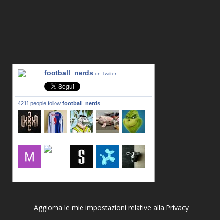
football_nerds
on Twitter
4211 people follow
football_nerds
lxxxic_a
LincPrit
Infamous
urusanmu
Kim43333
Giovani7
mujahidb
seidel_u
dafish32
andreagr
Aggiorna le mie impostazioni relative alla Privacy