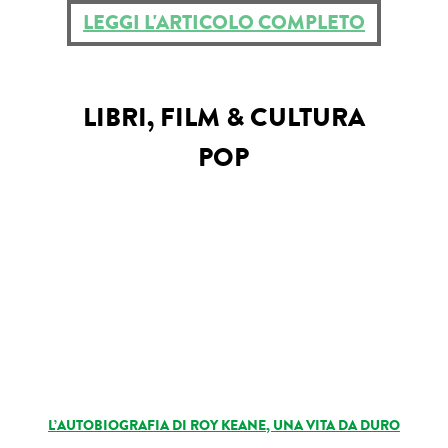
LEGGI L'ARTICOLO COMPLETO
Roba da nerds
Test
LIBRI, FILM & CULTURA
Chi siamo
POP
L’AUTOBIOGRAFIA DI ROY KEANE, UNA VITA DA DURO