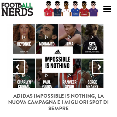
Search
for:
Prodotti
Scarpe
Maglie
Accessori
Magazine Roba Da Nerds
DAS IMPOSSIBLE IS NOTHING, LA
GASCOIGNE,
 CAMPAGNA E I MIGLIORI SPOT DI
N
Storie
SEMPRE
Football Viral
LEGGI