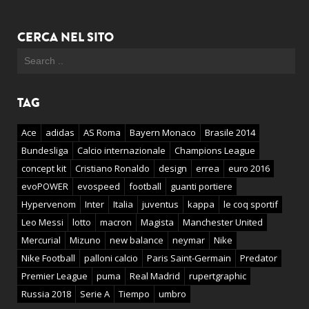
CERCA NEL SITO
TAG
Ace
adidas
AS Roma
Bayern Monaco
Brasile 2014
Bundesliga
Calcio internazionale
Champions League
concept kit
Cristiano Ronaldo
design
errea
euro 2016
evoPOWER
evospeed
football
guanti portiere
Hypervenom
Inter
Italia
juventus
kappa
le coq sportif
Leo Messi
lotto
macron
Magista
Manchester United
Mercurial
Mizuno
new balance
neymar
Nike
Nike Football
palloni calcio
Paris Saint-Germain
Predator
Premier League
puma
Real Madrid
rupertgraphic
Russia 2018
Serie A
Tiempo
umbro