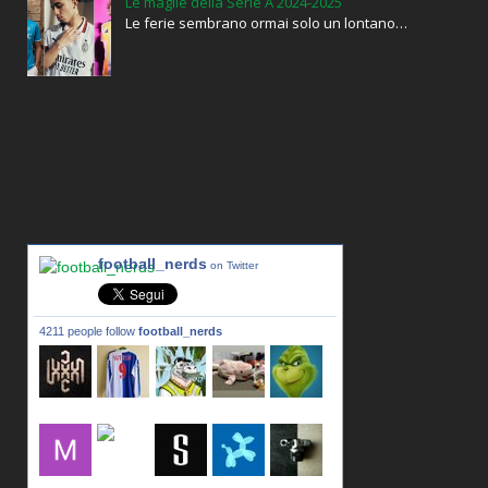
Le maglie della Serie A 2024-2025
Le ferie sembrano ormai solo un lontano…
football_nerds
on Twitter
4211 people follow
football_nerds
lxxxic_a
LincPrit
Infamous
urusanmu
Kim43333
Giovani7
mujahidb
seidel_u
dafish32
andreagr