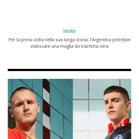
Roba da nerds
Test
Maglie
Chi siamo
Per la prima volta nella sua lunga storia, l'Argentina potrebbe
indossare una maglia da trasferta nera