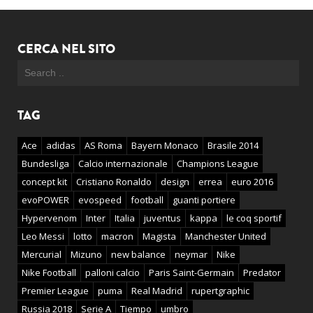
CERCA NEL SITO
TAG
Ace
adidas
AS Roma
Bayern Monaco
Brasile 2014
Bundesliga
Calcio internazionale
Champions League
concept kit
Cristiano Ronaldo
design
errea
euro 2016
evoPOWER
evospeed
football
guanti portiere
Hypervenom
Inter
Italia
juventus
kappa
le coq sportif
Leo Messi
lotto
macron
Magista
Manchester United
Mercurial
Mizuno
new balance
neymar
Nike
Nike Football
palloni calcio
Paris Saint-Germain
Predator
Premier League
puma
Real Madrid
rupertgraphic
Russia 2018
Serie A
Tiempo
umbro