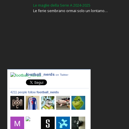
Le maglie della Serie A 2024-2025
Le ferie sembrano ormai solo un lontano…
football_nerds
on Twitter
4211 people follow
football_nerds
lxxxic_a
LincPrit
Infamous
urusanmu
Kim43333
Giovani7