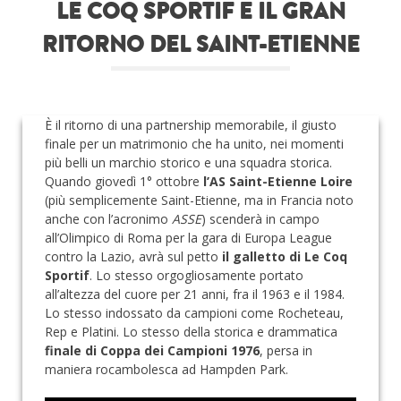
LE COQ SPORTIF E IL GRAN
Roba da nerds
RITORNO DEL SAINT-ETIENNE
Test
Chi siamo
È il ritorno di una partnership memorabile, il giusto
finale per un matrimonio che ha unito, nei momenti
più belli un marchio storico e una squadra storica.
Quando giovedì 1° ottobre
l’AS Saint-Etienne Loire
(più semplicemente Saint-Etienne, ma in Francia noto
anche con l’acronimo
ASSE
) scenderà in campo
all’Olimpico di Roma per la gara di Europa League
contro la Lazio, avrà sul petto
il galletto di Le Coq
Sportif
. Lo stesso orgogliosamente portato
all’altezza del cuore per 21 anni, fra il 1963 e il 1984.
Lo stesso indossato da campioni come Rocheteau,
Rep e Platini. Lo stesso della storica e drammatica
finale di Coppa dei Campioni 1976
, persa in
maniera rocambolesca ad Hampden Park.