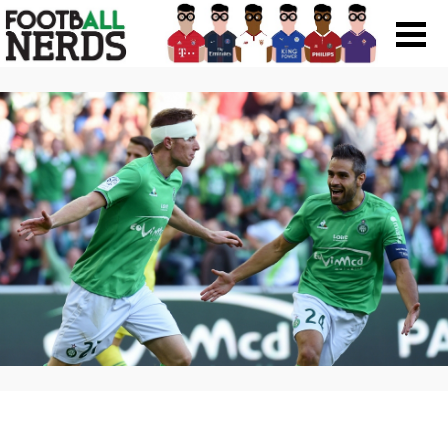
Search
for:
Prodotti
Scarpe
Maglie
Accessori
Magazine Roba Da Nerds
Storie
Football Viral