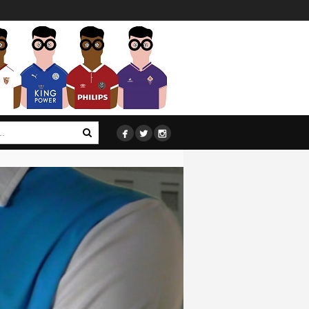


