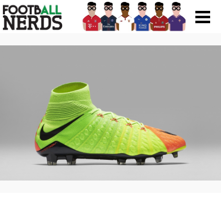
Search
for:
Prodotti
Scarpe
Maglie
Accessori
Magazine Roba Da Nerds
Storie
Football Viral