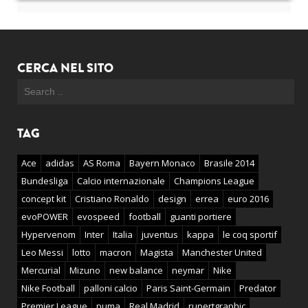
CERCA NEL SITO
TAG
Ace
adidas
AS Roma
Bayern Monaco
Brasile 2014
Bundesliga
Calcio internazionale
Champions League
concept kit
Cristiano Ronaldo
design
errea
euro 2016
evoPOWER
evospeed
football
guanti portiere
Hypervenom
Inter
Italia
juventus
kappa
le coq sportif
Leo Messi
lotto
macron
Magista
Manchester United
Mercurial
Mizuno
new balance
neymar
Nike
Nike Football
palloni calcio
Paris Saint-Germain
Predator
Premier League
puma
Real Madrid
rupertgraphic