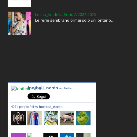
Le maglie della Serie A 2024-2025
Le ferie sembrano ormai solo un lontano…
football_nerds
on Twitter
4211 people follow
football_nerds
lxxxic_a
LincPrit
Infamous
urusanmu
Kim43333