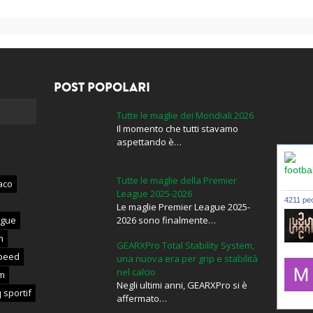
POST POPOLARI
Tutte le maglie dei Mondiali 2026
Il momento che tutti stavamo
aspettando è…
Tutte le maglie della Premier
aco
League 2025-2026
4211 peo
Le maglie Premier League 2025-
ague
2026 sono finalmente…
n
GEARXPro Total Stability System,
lxxxic_
peed
una nuova era per grip e stabilità
nel calcio
m
Negli ultimi anni, GEARXPro si è
 sportif
affermato…
mujahid