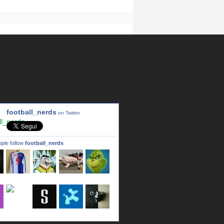
football_nerds
on Twitter
ple follow
football_nerds
a
LincPrit
Infamous
urusanmu
Kim43333
Giovani7
b
seidel_u
dafish32
andreagr