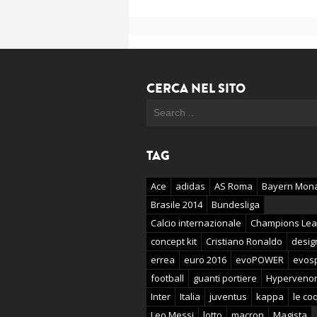
CERCA NEL SITO
TAG
Ace
adidas
AS Roma
Bayern Mon
Brasile 2014
Bundesliga
Calcio internazionale
Champions Le
concept kit
Cristiano Ronaldo
desig
errea
euro 2016
evoPOWER
evos
football
guanti portiere
Hyperveno
Inter
Italia
juventus
kappa
le coq
Leo Messi
lotto
macron
Magista