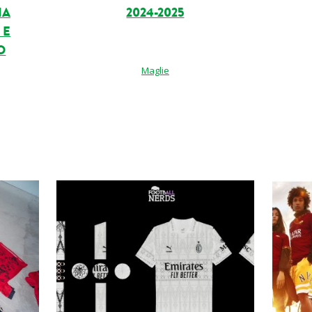
NA
2024-2025
 E
O
Maglie