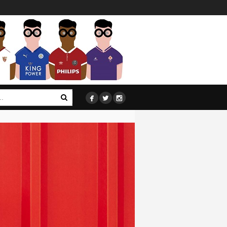


