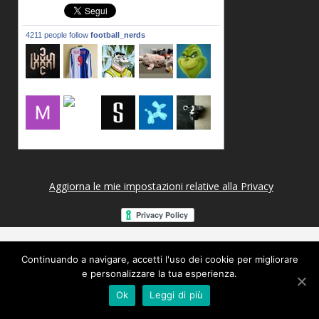
4211 people follow
football_nerds
lxxxic_a
LincPrit
Infamous
urusanmu
Kim43333
Giovani7
mujahidb
seidel_u
dafish32
andreagr
Aggiorna le mie impostazioni relative alla Privacy
Continuando a navigare, accetti l'uso dei cookie per migliorare
e personalizzare la tua esperienza.
Ok
Leggi di più
Copyright 2014 © Footballnerds