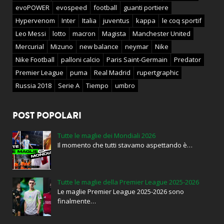
evoPOWER
evospeed
football
guanti portiere
Hypervenom
Inter
Italia
juventus
kappa
le coq sportif
Leo Messi
lotto
macron
Magista
Manchester United
Mercurial
Mizuno
new balance
neymar
Nike
Nike Football
palloni calcio
Paris Saint-Germain
Predator
Premier League
puma
Real Madrid
rupertgraphic
Russia 2018
Serie A
Tiempo
umbro
POST POPOLARI
Tutte le maglie dei Mondiali 2026
Il momento che tutti stavamo aspettando è…
Tutte le maglie della Premier League 2025-2026
Le maglie Premier League 2025-2026 sono
finalmente…