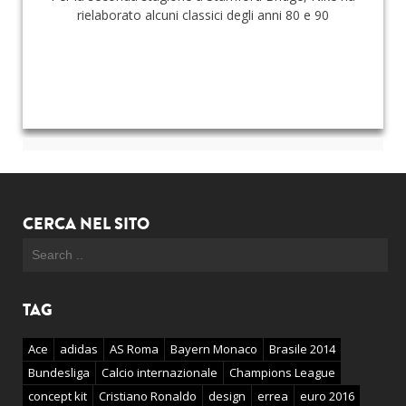
rielaborato alcuni classici degli anni 80 e 90
CERCA NEL SITO
TAG
Ace
adidas
AS Roma
Bayern Monaco
Brasile 2014
Bundesliga
Calcio internazionale
Champions League
concept kit
Cristiano Ronaldo
design
errea
euro 2016