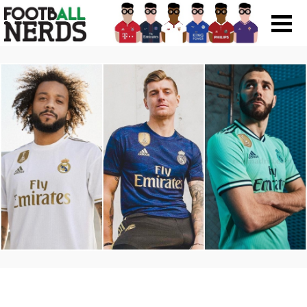
Search
for:
Prodotti
Scarpe
Maglie
Accessori
Magazine Roba Da Nerds
Storie
Football Viral