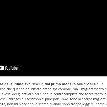
ne delle Puma evoPOWER, dal primo modello alle 1.2 alle 1.3?
icordo che quando ho iniziato erano già comode, ma il miglioramento c
vessi dei guanti ai piedi e per un centrocampista che tocca tanto la
sc Fabregas è il testimonial principale,
ndr
) sono la scarpa migliore
dità, non mi piacciono le scarpe quando sono troppo leggere, come l