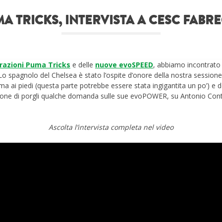
A TRICKS, INTERVISTA A CESC FABR
razioni Puma Tricks
e delle
nuove evoSPEED
, abbiamo incontrato 
 Lo spagnolo del Chelsea è stato l’ospite d’onore della nostra sessio
uma ai piedi (questa parte potrebbe essere stata ingigantita un po’) e d
ione di porgli qualche domanda sulle sue evoPOWER, su Antonio Conte
Ascolta l’intervista completa nel video