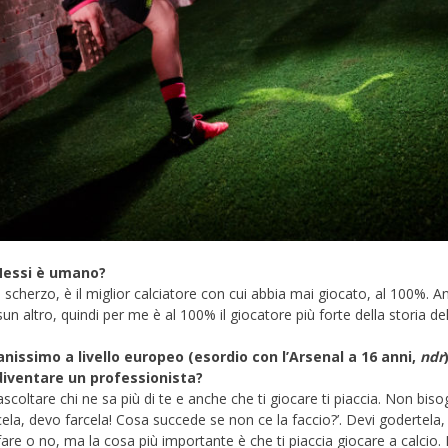
 Messi è umano?
 scherzo, è il miglior calciatore con cui abbia mai giocato, al 100%. A
n altro, quindi per me è al 100% il giocatore più forte della storia del
issimo a livello europeo (esordio con l’Arsenal a 16 anni,
ndr
diventare un professionista?
scoltare chi ne sa più di te e anche che ti giocare ti piaccia. Non bi
, devo farcela! Cosa succede se non ce la faccio?’. Devi godertela, sen
i fare o no, ma la cosa più importante è che ti piaccia giocare a calcio.