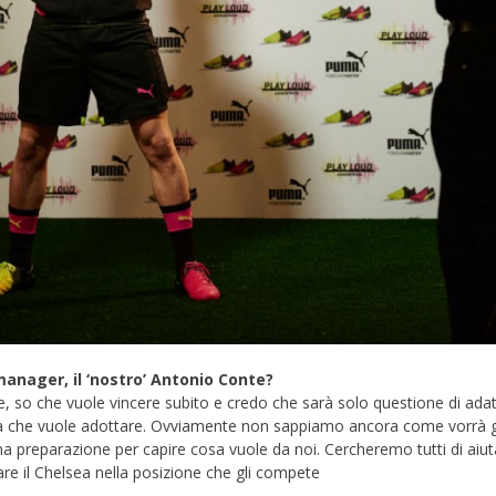
anager, il ‘nostro’ Antonio Conte?
, so che vuole vincere subito e credo che sarà solo questione di adat
tica che vuole adottare. Ovviamente non sappiamo ancora come vorrà 
preparazione per capire cosa vuole da noi. Cercheremo tutti di aiutar
re il Chelsea nella posizione che gli compete