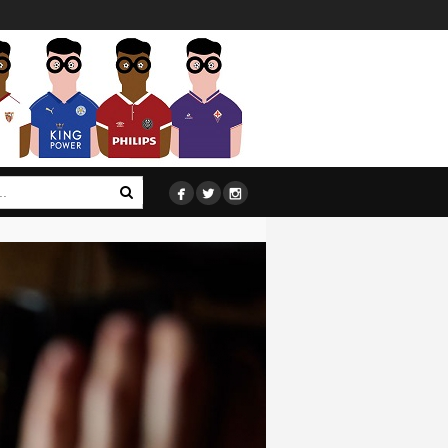


