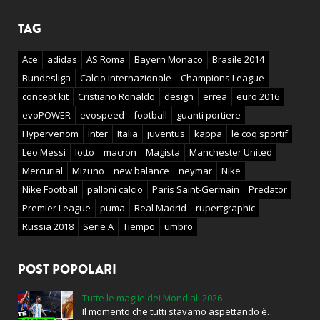
TAG
Ace
adidas
AS Roma
Bayern Monaco
Brasile 2014
Bundesliga
Calcio internazionale
Champions League
concept kit
Cristiano Ronaldo
design
errea
euro 2016
evoPOWER
evospeed
football
guanti portiere
Hypervenom
Inter
Italia
juventus
kappa
le coq sportif
Leo Messi
lotto
macron
Magista
Manchester United
Mercurial
Mizuno
new balance
neymar
Nike
Nike Football
palloni calcio
Paris Saint-Germain
Predator
Premier League
puma
Real Madrid
rupertgraphic
Russia 2018
Serie A
Tiempo
umbro
POST POPOLARI
Tutte le maglie dei Mondiali 2026
Il momento che tutti stavamo aspettando è…