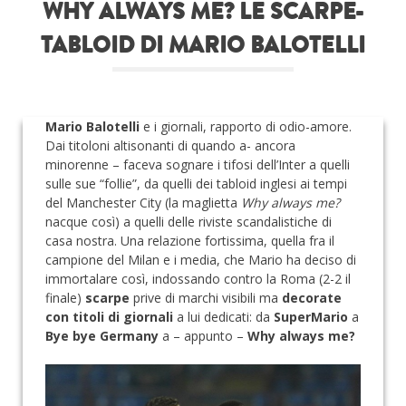
WHY ALWAYS ME? LE SCARPE-
Roba da nerds
TABLOID DI MARIO BALOTELLI
Test
Chi siamo
Mario Balotelli
e i giornali, rapporto di odio-amore.
Dai titoloni altisonanti di quando a- ancora
minorenne – faceva sognare i tifosi dell’Inter a quelli
sulle sue “follie”, da quelli dei tabloid inglesi ai tempi
del Manchester City (la maglietta
Why always me?
nacque così) a quelli delle riviste scandalistiche di
casa nostra. Una relazione fortissima, quella fra il
campione del Milan e i media, che Mario ha deciso di
immortalare così, indossando contro la Roma (2-2 il
finale)
scarpe
prive di marchi visibili ma
decorate
con titoli di giornali
a lui dedicati: da
SuperMario
a
Bye bye Germany
a – appunto –
Why always me?