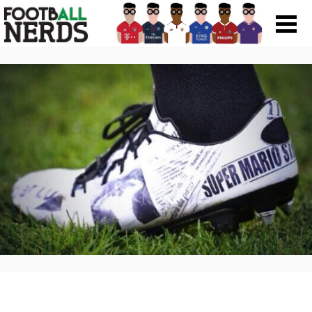
Search
for:
Prodotti
Scarpe
Maglie
Accessori
Magazine Roba Da Nerds
Storie
Football Viral