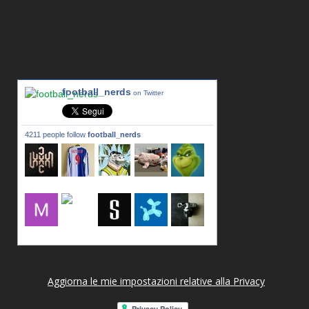
football_nerds
on Twitter
4211 people follow
football_nerds
lxxxic_a
LincPrit
Infamous
urusanmu
Kim43333
Giovani7
mujahidb
seidel_u
dafish32
andreagr
Aggiorna le mie impostazioni relative alla Privacy