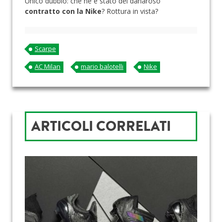
Unico dubbio: che ne è stato del danaroso
contratto con la Nike
? Rottura in vista?
Scarpe
AC Milan
mario balotelli
Nike
ARTICOLI CORRELATI