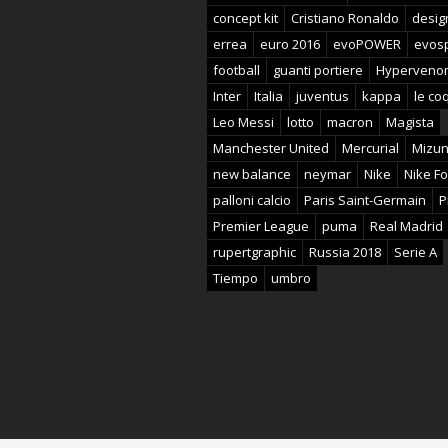
concept kit
Cristiano Ronaldo
desig
errea
euro 2016
evoPOWER
evos
football
guanti portiere
Hyperveno
Inter
Italia
juventus
kappa
le coq
Leo Messi
lotto
macron
Magista
Manchester United
Mercurial
Mizu
new balance
neymar
Nike
Nike Fo
palloni calcio
Paris Saint-Germain
P
Premier League
puma
Real Madrid
rupertgraphic
Russia 2018
Serie A
Tiempo
umbro