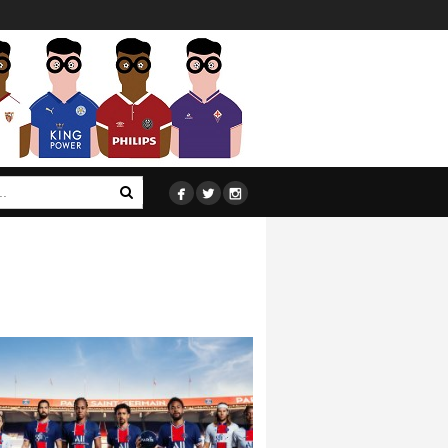


