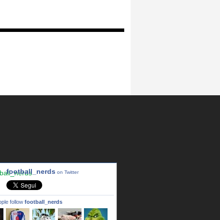
football_nerds
on Twitter
ple follow
football_nerds