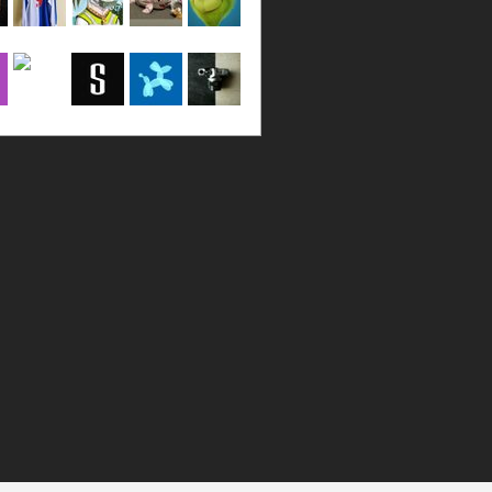
a
LincPrit
Infamous
urusanmu
Kim43333
Giovani7
b
seidel_u
dafish32
andreagr