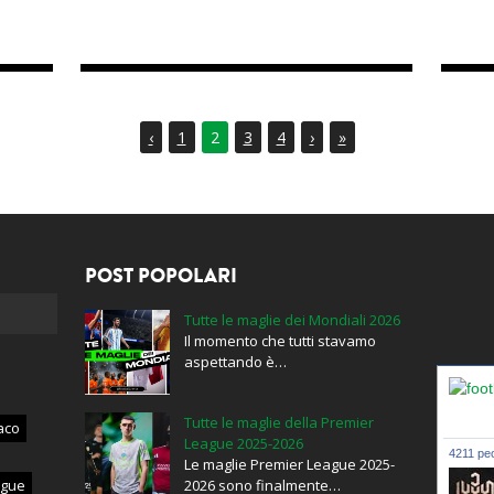
‹
1
2
3
4
›
»
POST POPOLARI
Tutte le maglie dei Mondiali 2026
Il momento che tutti stavamo
aspettando è…
Tutte le maglie della Premier
aco
League 2025-2026
4211 peo
Le maglie Premier League 2025-
ague
2026 sono finalmente…