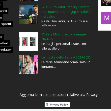
n
GEARXPro Total Stability System,
lxxxic_
peed
una nuova era per grip e stabilità
nel calcio
m
Negli ultimi anni, GEARXPro si è
 sportif
affermato…
mujahid
FC Zeta Milano, ecco le maglie
no
2024/25
otball
Le maglie personalizzate, con
alle spalle un…
redator
Le maglie della Serie A 2024-2025
Le ferie sembrano ormai solo un
lontano…
Aggiorna le mie impostazioni relative alla Privacy