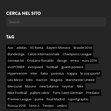
CERCA NEL SITO
TAG
Ace
adidas
AS Roma
Bayern Monaco
Brasile 2014
Bundesliga
Calcio internazionale
Champions League
concept kit
Cristiano Ronaldo
design
errea
euro 2016
evoPOWER
evospeed
football
guanti portiere
Hypervenom
Inter
Italia
juventus
kappa
le coq sportif
Leo Messi
lotto
macron
Magista
Manchester United
Mercurial
Mizuno
new balance
neymar
Nike
Nike Football
palloni calcio
Paris Saint-Germain
Predator
Premier League
puma
Real Madrid
rupertgraphic
Russia 2018
Serie A
Tiempo
umbro