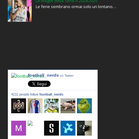
Le maglie della Serie A 2024-2025
Le ferie sembrano ormai solo un lontano…
football_nerds
on Twitter
4211 people follow
football_nerds
lxxxic_a
LincPrit
Infamous
urusanmu
Kim43333
Giovani7
mujahidb
seidel_u
dafish32
andreagr