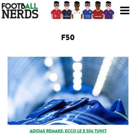
Search
for:
F50
Prodotti
Scarpe
Maglie
Accessori
Magazine Roba Da Nerds
Storie
ADIDAS REMAKE: ECCO LE X 506 TUNIT
Football Viral