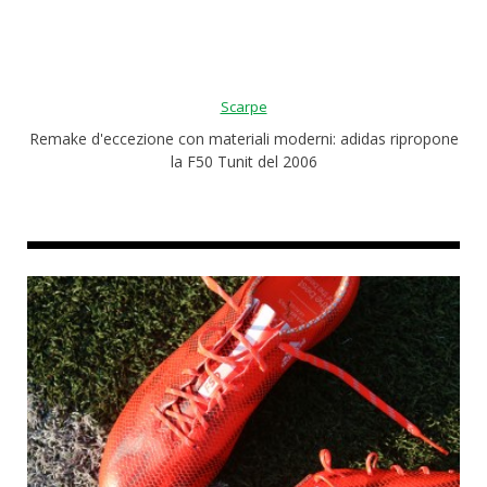
Roba da nerds
Test
Scarpe
Chi siamo
Remake d'eccezione con materiali moderni: adidas ripropone
la F50 Tunit del 2006