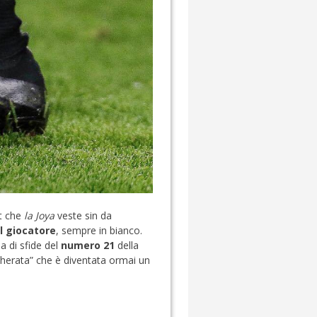
t che
la Joya
veste sin da
l giocatore
, sempre in bianco.
a di sfide del
numero 21
della
cherata” che è diventata ormai un