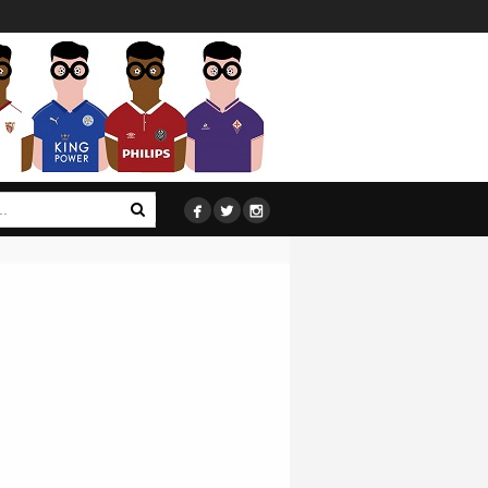


