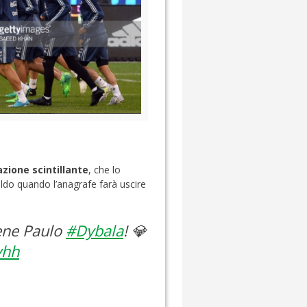
azione scintillante
, che lo
aldo quando l’anagrafe farà uscire
iene Paulo
#Dybala
! 💎
yhh