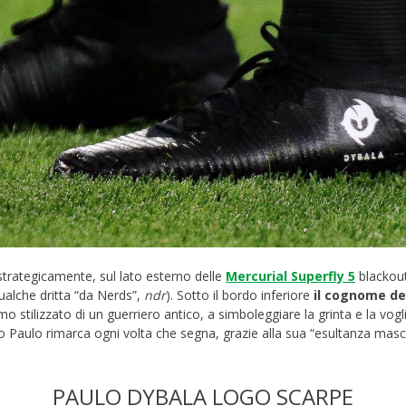
 strategicamente, sul lato esterno delle
Mercurial Superfly 5
blackou
qualche dritta “da Nerds”,
ndr
). Sotto il bordo inferiore
il cognome de
 stilizzato di un guerriero antico, a simboleggiare la grinta e la vogli
o Paulo rimarca ogni volta che segna, grazie alla sua “esultanza mas
PAULO DYBALA LOGO SCARPE