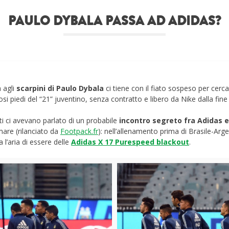
PAULO DYBALA PASSA AD ADIDAS?
 agli
scarpini di Paulo Dybala
ci tiene con il fiato sospeso per cerc
osi piedi del “21” juventino, senza contratto e libero da Nike dalla fine
ti ci avevano parlato di un probabile
incontro segreto fra Adidas e
mare (rilanciato da
Footpack.fr
): nell’allenamento prima di Brasile-Arg
 l’aria di essere delle
Adidas X 17 Purespeed blackout
.