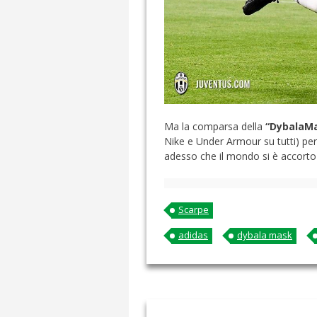
Ma la comparsa della
“DybalaM
Nike e Under Armour su tutti) per
adesso che il mondo si è accorto 
Scarpe
adidas
dybala mask