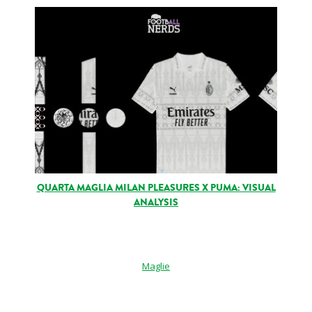
QUARTA MAGLIA MILAN PLEASURES X PUMA: VISUAL
ANALYSIS
Maglie