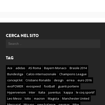
CERCA NEL SITO
TAG
Ace
adidas
AS Roma
Bayern Monaco
Brasile 2014
Bundesliga
Calcio internazionale
Champions League
concept kit
Cristiano Ronaldo
design
errea
euro 2016
evoPOWER
evospeed
football
guanti portiere
Hypervenom
Inter
Italia
juventus
kappa
le coq sportif
Leo Messi
lotto
macron
Magista
Manchester United
Mercurial
Mizuno
new balance
neymar
Nike