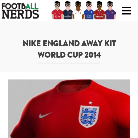
Search
for:
NIKE ENGLAND AWAY KIT
Prodotti
WORLD CUP 2014
Scarpe
Maglie
Accessori
Magazine Roba Da Nerds
Storie
Football Viral