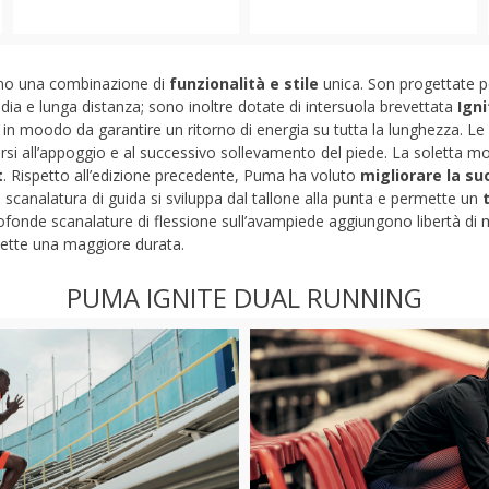
no una combinazione di
funzionalità e stile
unica. Son progettate per
ia e lunga distanza; sono inoltre dotate di intersuola brevettata
Ign
) in moodo da garantire un ritorno di energia su tutta la lunghezza. L
 all’appoggio e al successivo sollevamento del piede. La soletta mode
t
. Rispetto all’edizione precedente, Puma ha voluto
migliorare la su
 scanalatura di guida si sviluppa dal tallone alla punta e permette un
profonde scanalature di flessione sull’avampiede aggiungono libertà 
mette una maggiore durata.
PUMA IGNITE DUAL RUNNING