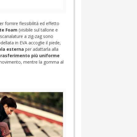
 fornire flessibilità ed effetto
ite Foam
(visibile sul tallone e
e scanalature a zig-zag sono
llata in EVA accoglie il piede,
ola esterna
per adattarla alla
trasferimento più uniforme
di movimento, mentre la gomma al