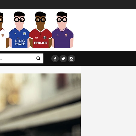


