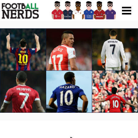
Search
for:
Prodotti
Scarpe
Maglie
Accessori
Magazine Roba Da Nerds
Storie
Football Viral