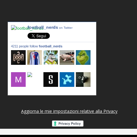
football_nerds
on Twitter
4211 people follow
football_nerds
lxxxic_a
LincPrit
Infamous
urusanmu
Kim43333
Giovani7
mujahidb
seidel_u
dafish32
andreagr
Aggiorna le mie impostazioni relative alla Privacy