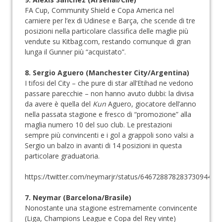
FA Cup, Community Shield e Copa America nel
carniere per l’ex di Udinese e Barça, che scende di tre
posizioni nella particolare classifica delle maglie più
vendute su Kitbag.com, restando comunque di gran
lunga il Gunner più “acquistato”.
8. Sergio Aguero (Manchester City/Argentina)
I tifosi del City – che pure di star all’Etihad ne vedono
passare parecchie – non hanno avuto dubbi: la divisa
da avere è quella del
Kun
Aguero, giocatore dell’anno
nella passata stagione e fresco di “promozione” alla
maglia numero 10 del suo club. Le prestazioni
sempre più convincenti e i gol a grappoli sono valsi a
Sergio un balzo in avanti di 14 posizioni in questa
particolare graduatoria.
https://twitter.com/neymarjr/status/646728878283730944
7. Neymar (Barcelona/Brasile)
Nonostante una stagione estremamente convincente
(Liga, Champions League e Copa del Rey vinte)