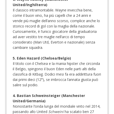
United/Inghilterra)
Il classico intramontabile. Wayne invecchia bene,
come il buon vino, ha più capelli che a 24 anni e
vende più maglie dell’anno scorso, complice anche lo
storico record di gol con la maglia della nazionale.
Curiosamente, è l’unico giocatore della graduatoria
ad aver vestito tre maglie nell’arco di tempo
considerato (Man Utd, Everton e nazionale) senza
cambiare squadra.
5. Eden Hazard (Chelsea/Belgio)
Il titolo con il Chelsea e la mania hipster che circonda
il Belgio, spingono il buon Eden nelle parti alti della
classifica di Kitbag. Dodici mesi fa era addirittura fuori
dai primi dieci (12°), se imbrocca l’annata giusta può
salire sul podio.
4. Bastian Schweinsteiger (Manchester
United/Germania)
Nonostante l’onda lunga del mondiale vinto nel 2014,
passando allo United
Schweini
ha scalato ben 27