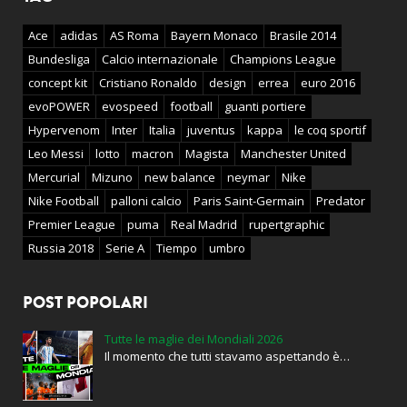
Ace
adidas
AS Roma
Bayern Monaco
Brasile 2014
Bundesliga
Calcio internazionale
Champions League
concept kit
Cristiano Ronaldo
design
errea
euro 2016
evoPOWER
evospeed
football
guanti portiere
Hypervenom
Inter
Italia
juventus
kappa
le coq sportif
Leo Messi
lotto
macron
Magista
Manchester United
Mercurial
Mizuno
new balance
neymar
Nike
Nike Football
palloni calcio
Paris Saint-Germain
Predator
Premier League
puma
Real Madrid
rupertgraphic
Russia 2018
Serie A
Tiempo
umbro
POST POPOLARI
Tutte le maglie dei Mondiali 2026
Il momento che tutti stavamo aspettando è…