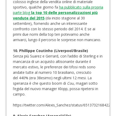
colosso inglese della vendita online di materiale
sportivo, qualche giorno fa
ha pubblicato sulla propria
parte blog
la top 10 delle personalizzazioni più
vendute del 2015
(da inizio stagione al 30
settembre), fornendo anche un interessante
confronto con lo stesso periodo del 2014. E se ai
primi due nomi della top ten potevamo anche
arrivarci, lungo il percorso le sorprese non mancano.
10. Phillippe Coutinho (Liverpool/Brasile)
Senza più Suarez e Gerrard, con l’addio di Sterling e in
mancanza di un acquisto altisonante durante il
mercato estivo, le preferenze dei tifosi reds sono
andate tutte al numero 10 brasiliano, cresciuto
del 440% (era 38esimo) negli ultimi 12 mesi. La
speranza è che questo boom di
Cou
, magari sotto
l’egida del nuovo manager Klopp, possa ripetersi in
campo.
https://twitter.com/Alexis_Sanchez/status/651373216842256
9. Alexis Sanchez (Arsenal/Cile)