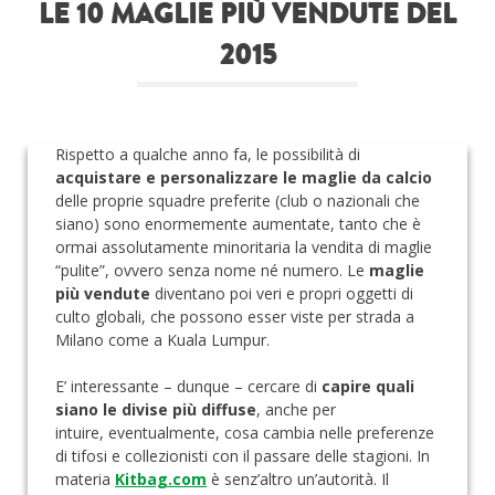
LE 10 MAGLIE PIÙ VENDUTE DEL
Roba da nerds
2015
Test
Chi siamo
Rispetto a qualche anno fa, le possibilità di
acquistare e personalizzare le maglie da calcio
delle proprie squadre preferite (club o nazionali che
siano) sono enormemente aumentate, tanto che è
ormai assolutamente minoritaria la vendita di maglie
“pulite”, ovvero senza nome né numero. Le
maglie
più vendute
diventano poi veri e propri oggetti di
culto globali, che possono esser viste per strada a
Milano come a Kuala Lumpur.
E’ interessante – dunque – cercare di
capire quali
siano le divise più diffuse
, anche per
intuire, eventualmente, cosa cambia nelle preferenze
di tifosi e collezionisti con il passare delle stagioni. In
materia
Kitbag.com
è senz’altro un’autorità. Il