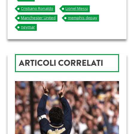
Cristiano Ronaldo
Lionel Messi
Manchester United
memphis depay
neymar
ARTICOLI CORRELATI