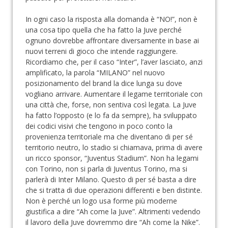
In ogni caso la risposta alla domanda è “NO!”, non è
una cosa tipo quella che ha fatto la Juve perché
ognuno dovrebbe affrontare diversamente in base ai
nuovi terreni di gioco che intende raggiungere.
Ricordiamo che, per il caso “Inter”, l’aver lasciato, anzi
amplificato, la parola “MILANO” nel nuovo
posizionamento del brand la dice lunga su dove
vogliano arrivare. Aumentare il legame territoriale con
una città che, forse, non sentiva così legata. La Juve
ha fatto l’opposto (e lo fa da sempre), ha sviluppato
dei codici visivi che tengono in poco conto la
provenienza territoriale ma che diventano di per sé
territorio neutro, lo stadio si chiamava, prima di avere
un ricco sponsor, “Juventus Stadium”. Non ha legami
con Torino, non si parla di Juventus Torino, ma si
parlerà di Inter Milano. Questo di per sé basta a dire
che si tratta di due operazioni differenti e ben distinte.
Non è perché un logo usa forme più moderne
giustifica a dire “Ah come la Juve”. Altrimenti vedendo
il lavoro della Juve dovremmo dire “Ah come la Nike”.