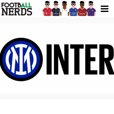
Search
for:
Prodotti
Scarpe
Maglie
Accessori
Magazine Roba Da Nerds
Storie
Football Viral