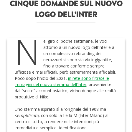
CINQUE DOMANDE SUL NUOVO
Roba da nerds
LOGO DELL’INTER
Test
N
Chi siamo
el giro di poche settimane, le voci
attorno a un nuovo logo dell’Inter e a
un complessivo rebranding dei
nerazzurri si sono via via ingigantite,
fino a trovare conferme sempre
ufficiose e mai ufficiali, però estremamente affidabili.
Poco dopo l’inizio del 2021,
in rete sono filtrate le
immagini del nuovo stemma dell’Inter
, proveniente
dal “solito” account asiatico, vicino dunque alle realtà
produttive di Nike.
Uno stemma ispirato sì all’originale del 1908 ma
semplificato
, con solo la I e la M (Inter Milano) al
centro di tutto, a rendere nelle intenzioni più
immediata e semplice l’identificazione.