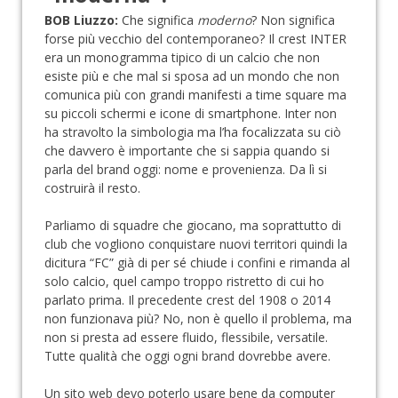
BOB Liuzzo:
Che significa
moderno
? Non significa
forse più vecchio del contemporaneo? Il crest INTER
era un monogramma tipico di un calcio che non
esiste più e che mal si sposa ad un mondo che non
comunica più con grandi manifesti a time square ma
su piccoli schermi e icone di smartphone. Inter non
ha stravolto la simbologia ma l’ha focalizzata su ciò
che davvero è importante che si sappia quando si
parla del brand oggi: nome e provenienza. Da lì si
costruirà il resto.
Parliamo di squadre che giocano, ma soprattutto di
club che vogliono conquistare nuovi territori quindi la
dicitura “FC” già di per sé chiude i confini e rimanda al
solo calcio, quel campo troppo ristretto di cui ho
parlato prima. Il precedente crest del 1908 o 2014
non funzionava più? No, non è quello il problema, ma
non si presta ad essere fluido, flessibile, versatile.
Tutte qualità che oggi ogni brand dovrebbe avere.
Un sito web devo poterlo usare bene da computer