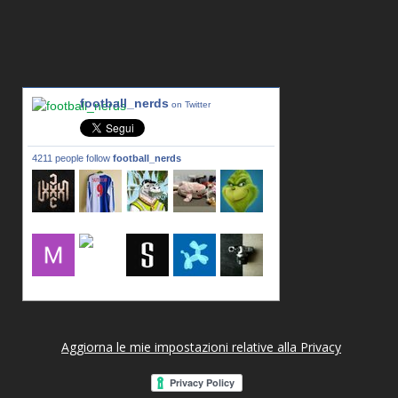
football_nerds
on Twitter
4211 people follow
football_nerds
lxxxic_a
LincPrit
Infamous
urusanmu
Kim43333
Giovani7
mujahidb
seidel_u
dafish32
andreagr
Aggiorna le mie impostazioni relative alla Privacy