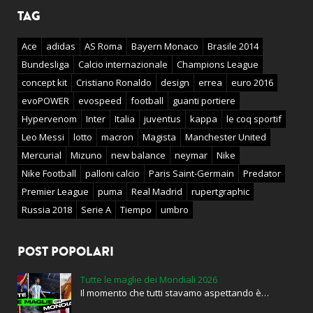
TAG
Ace
adidas
AS Roma
Bayern Monaco
Brasile 2014
Bundesliga
Calcio internazionale
Champions League
concept kit
Cristiano Ronaldo
design
errea
euro 2016
evoPOWER
evospeed
football
guanti portiere
Hypervenom
Inter
Italia
juventus
kappa
le coq sportif
Leo Messi
lotto
macron
Magista
Manchester United
Mercurial
Mizuno
new balance
neymar
Nike
Nike Football
palloni calcio
Paris Saint-Germain
Predator
Premier League
puma
Real Madrid
rupertgraphic
Russia 2018
Serie A
Tiempo
umbro
POST POPOLARI
Tutte le maglie dei Mondiali 2026
Il momento che tutti stavamo aspettando è…