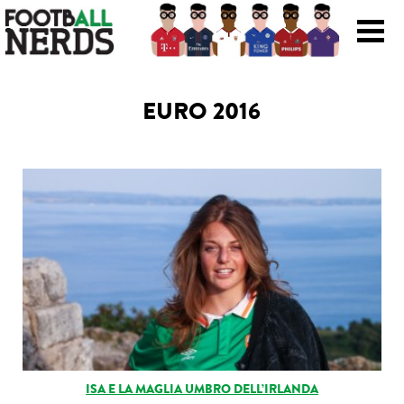
Search
for:
EURO 2016
Prodotti
Scarpe
Maglie
Accessori
Magazine Roba Da Nerds
Storie
ISA E LA MAGLIA UMBRO DELL’IRLANDA
Football Viral