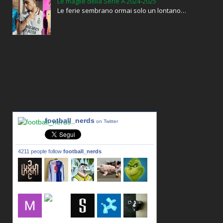
Le maglie della Serie A 2024-2025
Le ferie sembrano ormai solo un lontano…
football_nerds
on Twitter
4211 people follow
football_nerds
lxxxic_a
LincPrit
Infamous
urusanmu
Kim43333
Giovani7
mujahidb
seidel_u
dafish32
andreagr