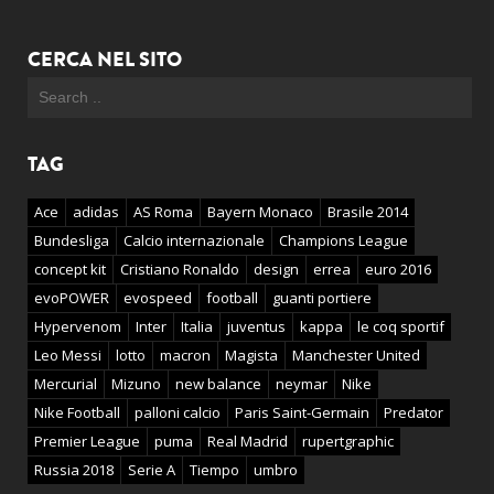
CERCA NEL SITO
TAG
Ace
adidas
AS Roma
Bayern Monaco
Brasile 2014
Bundesliga
Calcio internazionale
Champions League
concept kit
Cristiano Ronaldo
design
errea
euro 2016
evoPOWER
evospeed
football
guanti portiere
Hypervenom
Inter
Italia
juventus
kappa
le coq sportif
Leo Messi
lotto
macron
Magista
Manchester United
Mercurial
Mizuno
new balance
neymar
Nike
Nike Football
palloni calcio
Paris Saint-Germain
Predator
Premier League
puma
Real Madrid
rupertgraphic
Russia 2018
Serie A
Tiempo
umbro