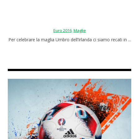
Roba da nerds
Test
Euro 2016
,
Maglie
Chi siamo
Per celebrare la maglia Umbro dell’Irlanda ci siamo recati in ...