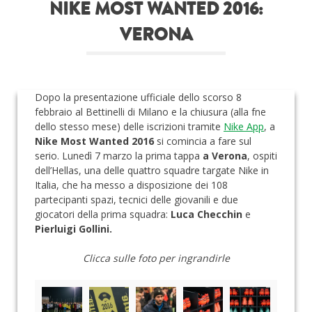
NIKE MOST WANTED 2016:
Roba da nerds
VERONA
Test
Chi siamo
Dopo la presentazione ufficiale dello scorso 8
febbraio al Bettinelli di Milano e la chiusura (alla fne
dello stesso mese) delle iscrizioni tramite
Nike App
, a
Nike Most Wanted 2016
si comincia a fare sul
serio. Lunedì 7 marzo la prima tappa
a Verona
, ospiti
dell’Hellas, una delle quattro squadre targate Nike in
Italia, che ha messo a disposizione dei 108
partecipanti spazi, tecnici delle giovanili e due
giocatori della prima squadra:
Luca Checchin
e
Pierluigi Gollini.
Clicca sulle foto per ingrandirle