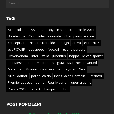
TAG
Ace
adidas
AS Roma
Bayern Monaco
Brasile 2014
Bundesliga
Calcio internazionale
Champions League
concept kit
Cristiano Ronaldo
design
errea
euro 2016
evoPOWER
evospeed
football
guanti portiere
Hypervenom
Inter
Italia
juventus
kappa
le coq sportif
Leo Messi
lotto
macron
Magista
Manchester United
Mercurial
Mizuno
new balance
neymar
Nike
Nike Football
palloni calcio
Paris Saint-Germain
Predator
Premier League
puma
Real Madrid
rupertgraphic
Russia 2018
Serie A
Tiempo
umbro
POST POPOLARI