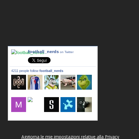
football_nerds
on Twitter
4211 people follow
football_nerds
lxxxic_a
LincPrit
Infamous
urusanmu
Kim43333
Giovani7
mujahidb
seidel_u
dafish32
andreagr
Aggiorna le mie impostazioni relative alla Privacy