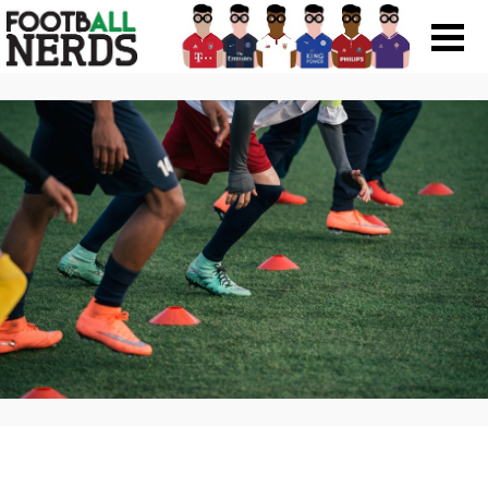
Search
for:
Prodotti
Scarpe
Maglie
Accessori
Magazine Roba Da Nerds
Storie
Football Viral