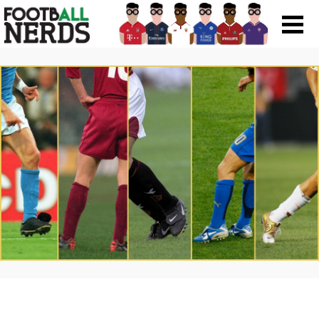
Search
for:
Prodotti
Scarpe
Maglie
Accessori
Magazine Roba Da Nerds
Storie
Football Viral