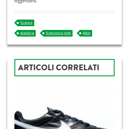
leggendaria.
Scarpe
diadora
francesco totti
Nike
ARTICOLI CORRELATI