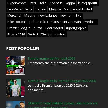
Hypervenom
Inter
Italia
juventus
kappa
le coq sportif
Leo Messi
lotto
macron
Magista
Manchester United
Mercurial
Mizuno
new balance
neymar
Nike
Nike Football
palloni calcio
Paris Saint-Germain
Predator
Premier League
puma
Real Madrid
rupertgraphic
Russia 2018
Serie A
Tiempo
umbro
POST POPOLARI
Tutte le maglie dei Mondiali 2026
Il momento che tutti stavamo aspettando è…
Tutte le maglie della Premier League 2025-2026
Le maglie Premier League 2025-2026 sono
finalmente…
GEARXPro Total Stability System, una nuova era
per grip e stabilità nel calcio