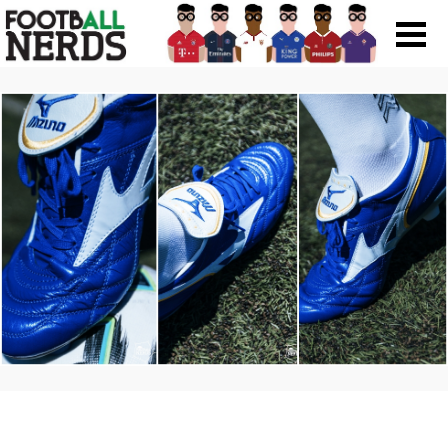
Search
for:
Prodotti
Scarpe
Maglie
Accessori
Magazine Roba Da Nerds
Storie
Football Viral