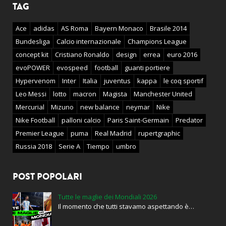
TAG
Ace
adidas
AS Roma
Bayern Monaco
Brasile 2014
Bundesliga
Calcio internazionale
Champions League
concept kit
Cristiano Ronaldo
design
errea
euro 2016
evoPOWER
evospeed
football
guanti portiere
Hypervenom
Inter
Italia
juventus
kappa
le coq sportif
Leo Messi
lotto
macron
Magista
Manchester United
Mercurial
Mizuno
new balance
neymar
Nike
Nike Football
palloni calcio
Paris Saint-Germain
Predator
Premier League
puma
Real Madrid
rupertgraphic
Russia 2018
Serie A
Tiempo
umbro
POST POPOLARI
Tutte le maglie dei Mondiali 2026
Il momento che tutti stavamo aspettando è…