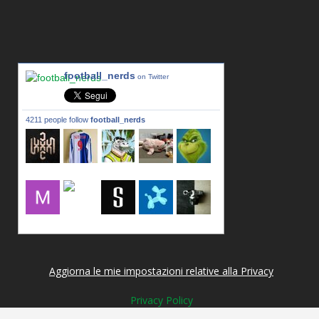
football_nerds
on Twitter
4211 people follow
football_nerds
lxxxic_a
LincPrit
Infamous
urusanmu
Kim43333
Giovani7
mujahidb
seidel_u
dafish32
andreagr
Aggiorna le mie impostazioni relative alla Privacy
Privacy Policy