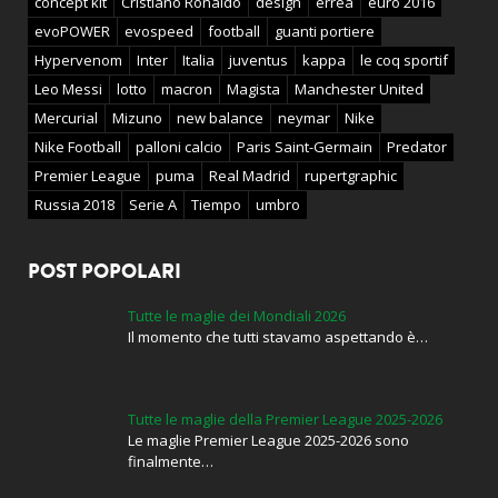
concept kit
Cristiano Ronaldo
design
errea
euro 2016
evoPOWER
evospeed
football
guanti portiere
Hypervenom
Inter
Italia
juventus
kappa
le coq sportif
Leo Messi
lotto
macron
Magista
Manchester United
Mercurial
Mizuno
new balance
neymar
Nike
Nike Football
palloni calcio
Paris Saint-Germain
Predator
Premier League
puma
Real Madrid
rupertgraphic
Russia 2018
Serie A
Tiempo
umbro
POST POPOLARI
Tutte le maglie dei Mondiali 2026
Il momento che tutti stavamo aspettando è…
Tutte le maglie della Premier League 2025-2026
Le maglie Premier League 2025-2026 sono
finalmente…