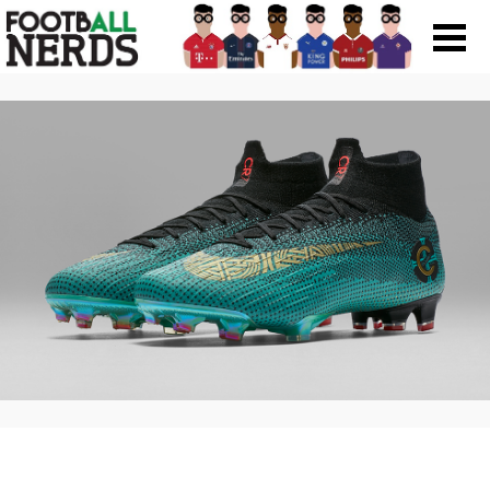
Search
for:
Prodotti
Scarpe
Maglie
Accessori
Magazine Roba Da Nerds
Storie
Football Viral