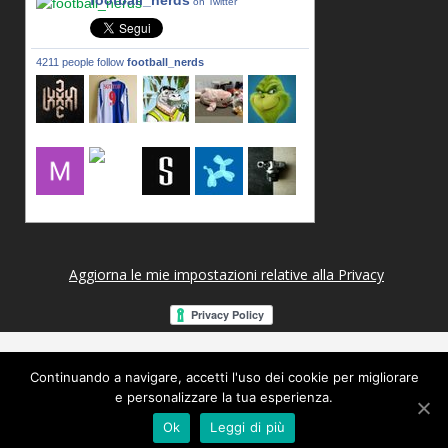
football_nerds
on Twitter
4211 people follow
football_nerds
lxxxic_a
LincPrit
Infamous
urusanmu
Kim43333
Giovani7
mujahidb
seidel_u
dafish32
andreagr
Aggiorna le mie impostazioni relative alla Privacy
Continuando a navigare, accetti l'uso dei cookie per migliorare
e personalizzare la tua esperienza.
Ok
Leggi di più
Copyright 2014 © Footballnerds