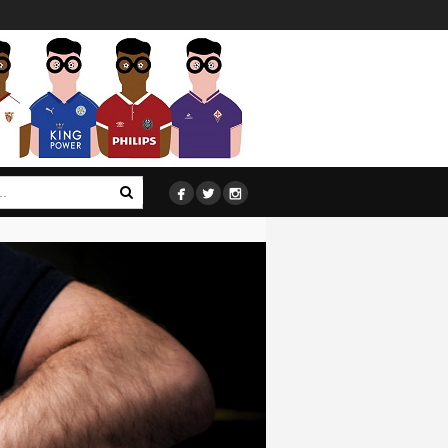


