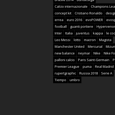
Calcio internazionale
Champions Le
concept kit
Cristiano Ronaldo
desig
errea
euro 2016
evoPOWER
evos
football
guanti portiere
Hyperveno
Inter
Italia
juventus
kappa
le coq
Leo Messi
lotto
macron
Magista
Manchester United
Mercurial
Mizu
new balance
neymar
Nike
Nike Fo
palloni calcio
Paris Saint-Germain
P
Premier League
puma
Real Madrid
rupertgraphic
Russia 2018
Serie A
Tiempo
umbro