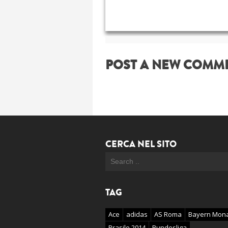
POST A NEW COMM
CERCA NEL SITO
TAG
Ace
adidas
AS Roma
Bayern Mon
Brasile 2014
Bundesliga