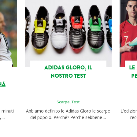
ADIDAS GLORO, IL
LE
I
NOSTRO TEST
P
NÃ
Scarpe
,
Test
 minuti
Abbiamo definito le Adidas Gloro le scarpe
L'edizio
...
del popolo. Perché? Perché sebbene ...
rec