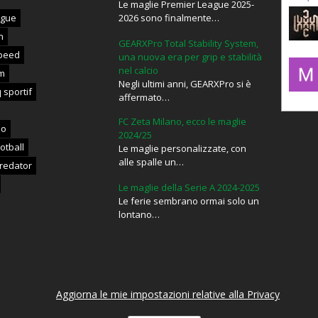
Le maglie Premier League 2025-
ague
2026 sono finalmente…
n
GEARXPro Total Stability System,
lxxxic_
peed
una nuova era per grip e stabilità
nel calcio
m
Negli ultimi anni, GEARXPro si è
 sportif
affermato…
mujahid
FC Zeta Milano, ecco le maglie
no
2024/25
otball
Le maglie personalizzate, con
alle spalle un…
redator
Le maglie della Serie A 2024-2025
Le ferie sembrano ormai solo un
lontano…
Aggiorna le mie impostazioni relative alla Privacy