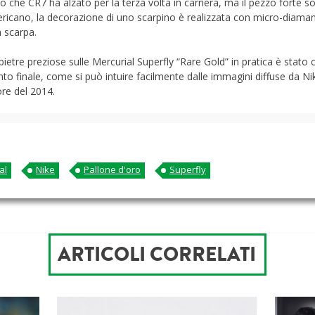
 che CR7 ha alzato per la terza volta in carriera, ma il pezzo forte son
ricano, la decorazione di uno scarpino è realizzata con micro-diamanti
a scarpa.
pietre preziose sulle Mercurial Superfly “Rare Gold” in pratica è stato
ento finale, come si può intuire facilmente dalle immagini diffuse da 
re del 2014.
al
Nike
Pallone d'oro
Superfly
ARTICOLI CORRELATI