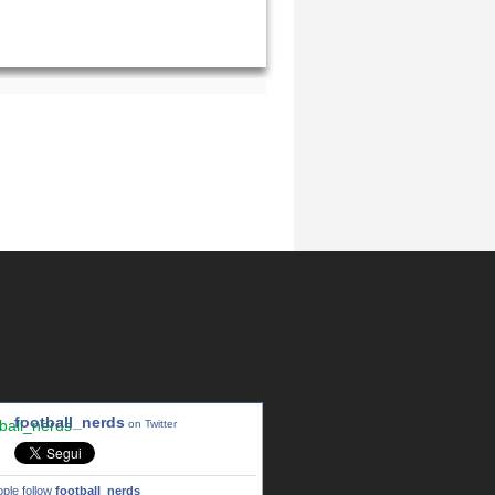
football_nerds
on Twitter
ple follow
football_nerds