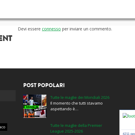
Devi essere
connesso
per inviare un commento.
ENT
POST POPOLARI
Tutte le maglie dei Mondiali 2026
Il momento che tutti stavamo
aspettando è…
Tutte le maglie della Premier
aco
League 2025-2026
4211 peo