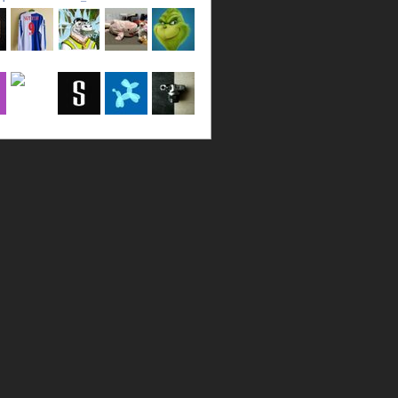
a
LincPrit
Infamous
urusanmu
Kim43333
Giovani7
b
seidel_u
dafish32
andreagr