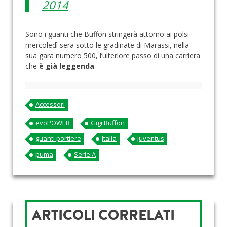
2014
Sono i guanti che Buffon stringerà attorno ai polsi
mercoledì sera sotto le gradinate di Marassi, nella
sua gara numero 500, l’ulteriore passo di una carriera
che
è già leggenda
.
Accessori
evoPOWER
Gigi Buffon
guanti portiere
Italia
juventus
puma
Serie A
ARTICOLI CORRELATI