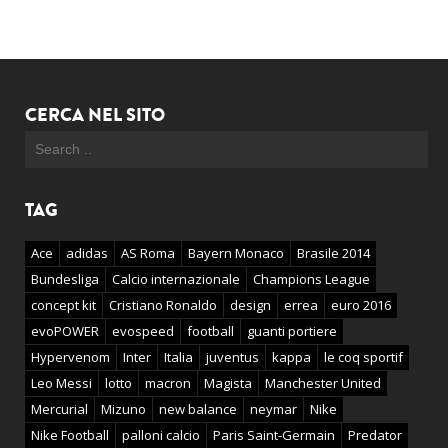
CERCA NEL SITO
TAG
Ace
adidas
AS Roma
Bayern Monaco
Brasile 2014
Bundesliga
Calcio internazionale
Champions League
concept kit
Cristiano Ronaldo
design
errea
euro 2016
evoPOWER
evospeed
football
guanti portiere
Hypervenom
Inter
Italia
juventus
kappa
le coq sportif
Leo Messi
lotto
macron
Magista
Manchester United
Mercurial
Mizuno
new balance
neymar
Nike
Nike Football
palloni calcio
Paris Saint-Germain
Predator