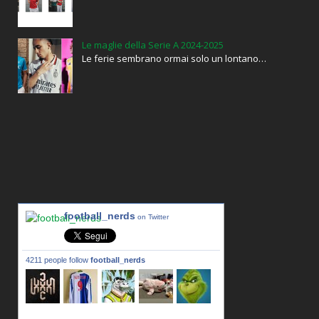
Le maglie della Serie A 2024-2025
Le ferie sembrano ormai solo un lontano…
football_nerds
on Twitter
4211 people follow
football_nerds
lxxxic_a
LincPrit
Infamous
urusanmu
Kim43333