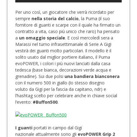
Per uno così, un giocatore che verrà ricordato per
sempre
nella storia del calcio
, la Puma (il suo
fornitore di guanti e scarpe con il quale ha firmato un
contratto a vita, caso più unico che raro) ha pensato
a
un omaggio speciale
. E così mercoledì sera a
Marassi nel turno infrasettimanale di Serie A Gigi
vestirà dei guanti molto particolari. Il modello è il
solito usato dal miglior portiere italiano, il Puma
evoPOWER, i colori i più nuovi lanciati dalla casa
tedesca (base bianca, decorazioni verde acqua e
grenadine). Sui due polsi
una bandiera bianconera
con il numero 500 in giallo (lo stesso disegno
voluto da Gigi per la fascia da capitano, ndr) e
l’hashtag scelto per celebrare anche in chiave social
l’evento:
#Buffon500
.
I guanti
portati in campo dal Gigi
nazionale attualmente sono gli
evoPOWER Grip 2