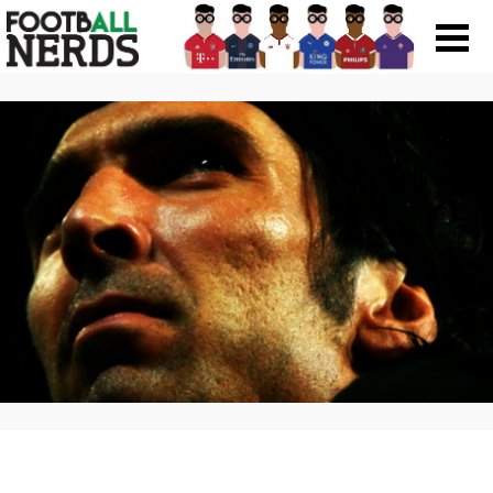
Search
for:
Prodotti
Scarpe
Maglie
Accessori
Magazine Roba Da Nerds
Storie
Football Viral