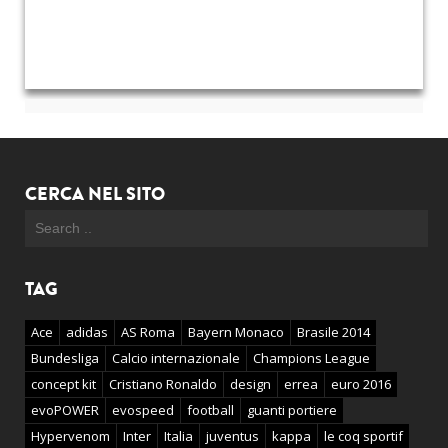
CERCA NEL SITO
TAG
Ace
adidas
AS Roma
Bayern Monaco
Brasile 2014
Bundesliga
Calcio internazionale
Champions League
concept kit
Cristiano Ronaldo
design
errea
euro 2016
evoPOWER
evospeed
football
guanti portiere
Hypervenom
Inter
Italia
juventus
kappa
le coq sportif