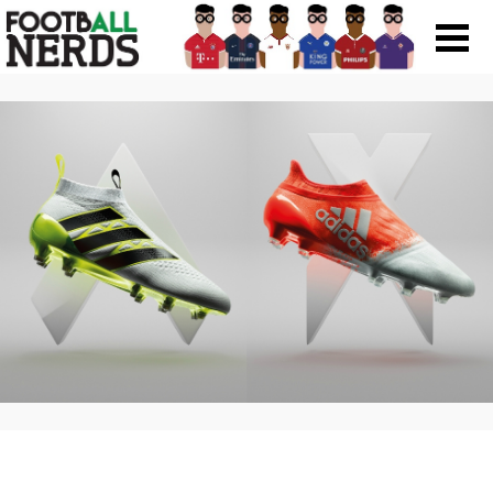
Search
for:
Prodotti
Scarpe
Maglie
Accessori
Magazine Roba Da Nerds
Storie
Football Viral