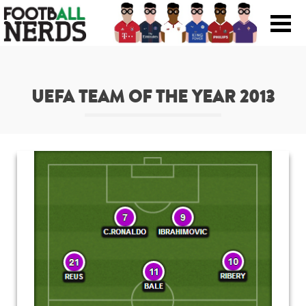
Search
for:
UEFA TEAM OF THE YEAR 2013
Prodotti
Scarpe
Maglie
Accessori
Magazine Roba Da Nerds
Storie
Football Viral