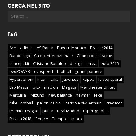
CERCA NEL SITO
TAG
Ace
adidas
AS Roma
Bayern Monaco
Brasile 2014
Bundesliga
Calcio internazionale
Champions League
concept kit
Cristiano Ronaldo
design
errea
euro 2016
evoPOWER
evospeed
football
guanti portiere
Hypervenom
Inter
Italia
juventus
kappa
le coq sportif
Leo Messi
lotto
macron
Magista
Manchester United
Mercurial
Mizuno
new balance
neymar
Nike
Nike Football
palloni calcio
Paris Saint-Germain
Predator
Premier League
puma
Real Madrid
rupertgraphic
Russia 2018
Serie A
Tiempo
umbro