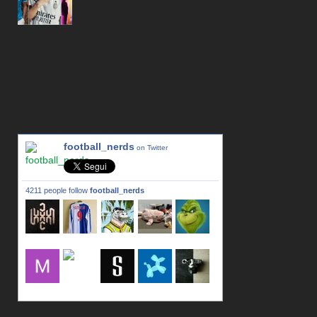
football_nerds
on Twitter
4211 people follow
football_nerds
lxxxic_a
LincPrit
Infamous
urusanmu
Kim43333
Giovani7
mujahidb
seidel_u
dafish32
andreagr