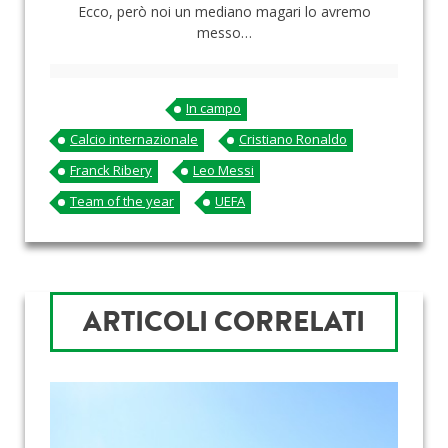
Ecco, però noi un mediano magari lo avremo
messo…
In campo
Calcio internazionale
Cristiano Ronaldo
Franck Ribery
Leo Messi
Team of the year
UEFA
ARTICOLI CORRELATI