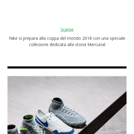
Roba da nerds
Test
Scarpe
Chi siamo
Nike si prepara alla coppa del mondo 2018 con una speciale
collezione dedicata alla storia Mercurial