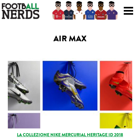
Search
for:
AIR MAX
Prodotti
Scarpe
Maglie
Accessori
Magazine Roba Da Nerds
Storie
LA COLLEZIONE NIKE MERCURIAL HERITAGE ID 2018
Football Viral