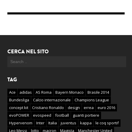
CERCA NEL SITO
TAG
Ace
adidas
AS Roma
Bayern Monaco
Brasile 2014
Bundesliga
Calcio internazionale
Champions League
concept kit
Cristiano Ronaldo
design
errea
euro 2016
evoPOWER
evospeed
football
guanti portiere
Hypervenom
Inter
Italia
juventus
kappa
le coq sportif
Leo Messi
lotto
macron
Magista
Manchester United