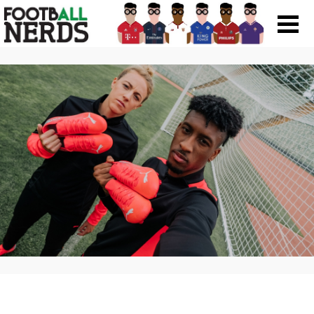
Search
for:
Prodotti
Scarpe
Maglie
Accessori
Magazine Roba Da Nerds
Storie
Football Viral