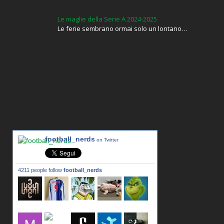
Le maglie della Serie A 2024-2025
Le ferie sembrano ormai solo un lontano…
football_nerds
on Twitter
4211 people follow
football_nerds
lxxxic_a
LincPrit
Infamous
urusanmu
Kim43333