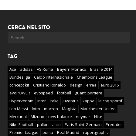
CERCA NEL SITO
TAG
Ace
adidas
AS Roma
Bayern Monaco
Brasile 2014
Bundesliga
Calcio internazionale
Champions League
concept kit
Cristiano Ronaldo
design
errea
euro 2016
evoPOWER
evospeed
football
guanti portiere
Hypervenom
Inter
Italia
juventus
kappa
le coq sportif
Leo Messi
lotto
macron
Magista
Manchester United
Mercurial
Mizuno
new balance
neymar
Nike
Nike Football
palloni calcio
Paris Saint-Germain
Predator
Premier League
puma
Real Madrid
rupertgraphic