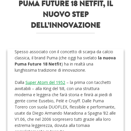
PUMA FUTURE 18 NETFIT, IL
Roba da nerds
NUOVO STEP
Test
DELL’INNOVAZIONE
Chi siamo
Spesso associato con il concetto di scarpa da calcio
classica, il brand Puma (che oggi ha svelato
la nuova
Puma Future 18 Netfit
) ha in realtà una
lunghissima tradizione di innovazione.
Dalla
Super Atom del 1952
– la prima con tacchetti
avvitabili – alla King del ’68, con una struttura
moderna e leggera che farà storia e finirà ai piedi di
gente come Eusebio, Pelé e Cruyff. Dalle Puma
Torero con suola DUOFLEX, flessibile e performante,
usate da Diego Armando Maradona a Spagna ’82 alle
V1.06, che nel 2006 sorpresero tutti grazie alla loro
estrema leggerezza, dovuta alla tomaia