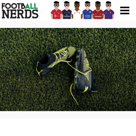
Search
for:
Prodotti
Scarpe
Maglie
Accessori
Magazine Roba Da Nerds
Storie
Football Viral