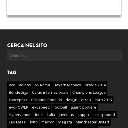
CERCA NEL SITO
TAG
Ace
adidas
AS Roma
Bayern Monaco
Brasile 2014
Bundesliga
Calcio internazionale
Champions League
concept kit
Cristiano Ronaldo
design
errea
euro 2016
evoPOWER
evospeed
football
guanti portiere
Hypervenom
Inter
Italia
juventus
kappa
le coq sportif
Leo Messi
lotto
macron
Magista
Manchester United