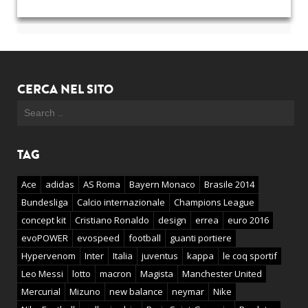
CERCA NEL SITO
TAG
Ace
adidas
AS Roma
Bayern Monaco
Brasile 2014
Bundesliga
Calcio internazionale
Champions League
concept kit
Cristiano Ronaldo
design
errea
euro 2016
evoPOWER
evospeed
football
guanti portiere
Hypervenom
Inter
Italia
juventus
kappa
le coq sportif
Leo Messi
lotto
macron
Magista
Manchester United
Mercurial
Mizuno
new balance
neymar
Nike