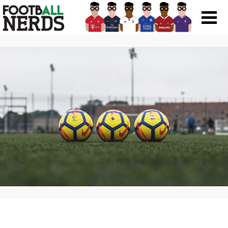
Search
for:
Prodotti
Scarpe
Maglie
Accessori
Magazine Roba Da Nerds
Storie
Football Viral