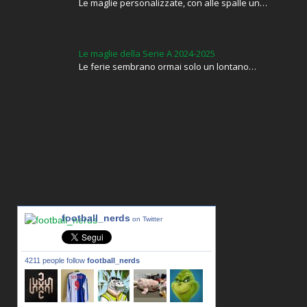
Le maglie personalizzate, con alle spalle un…
Le maglie della Serie A 2024-2025
Le ferie sembrano ormai solo un lontano…
football_nerds
on Twitter
4211 people follow
football_nerds