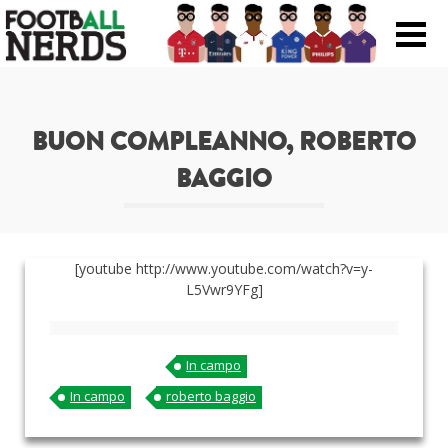
Search
for:
BUON COMPLEANNO, ROBERTO
Prodotti
BAGGIO
Scarpe
Maglie
[youtube http://www.youtube.com/watch?v=y-
L5Vwr9YFg]
Accessori
Magazine Roba Da Nerds
In campo
Storie
In campo
roberto baggio
Football Viral