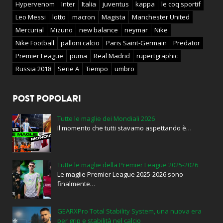
Hypervenom
Inter
Italia
juventus
kappa
le coq sportif
Leo Messi
lotto
macron
Magista
Manchester United
Mercurial
Mizuno
new balance
neymar
Nike
Nike Football
palloni calcio
Paris Saint-Germain
Predator
Premier League
puma
Real Madrid
rupertgraphic
Russia 2018
Serie A
Tiempo
umbro
POST POPOLARI
Tutte le maglie dei Mondiali 2026
Il momento che tutti stavamo aspettando è…
Tutte le maglie della Premier League 2025-2026
Le maglie Premier League 2025-2026 sono
finalmente…
GEARXPro Total Stability System, una nuova era
per grip e stabilità nel calcio