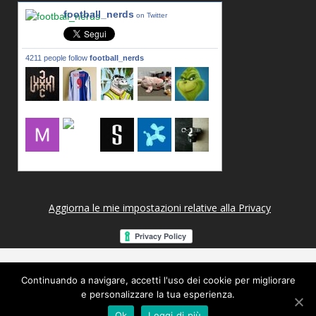
football_nerds
on Twitter
4211 people follow
football_nerds
lxxxic_a
LincPrit
Infamous
urusanmu
Kim43333
Giovani7
mujahidb
seidel_u
dafish32
andreagr
Aggiorna le mie impostazioni relative alla Privacy
Continuando a navigare, accetti l'uso dei cookie per migliorare
e personalizzare la tua esperienza.
Ok
Leggi di più