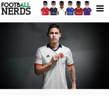
Search
for:
Prodotti
Scarpe
Maglie
Accessori
Magazine Roba Da Nerds
Storie
Football Viral