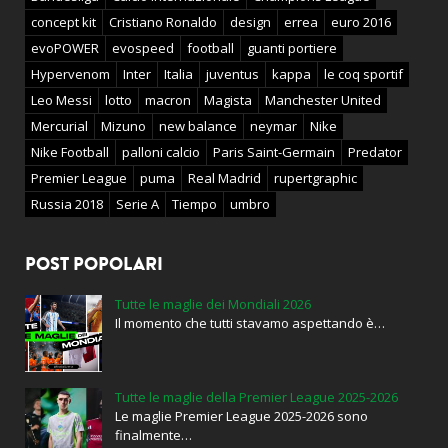
concept kit
Cristiano Ronaldo
design
errea
euro 2016
evoPOWER
evospeed
football
guanti portiere
Hypervenom
Inter
Italia
juventus
kappa
le coq sportif
Leo Messi
lotto
macron
Magista
Manchester United
Mercurial
Mizuno
new balance
neymar
Nike
Nike Football
palloni calcio
Paris Saint-Germain
Predator
Premier League
puma
Real Madrid
rupertgraphic
Russia 2018
Serie A
Tiempo
umbro
POST POPOLARI
Tutte le maglie dei Mondiali 2026
Il momento che tutti stavamo aspettando è…
Tutte le maglie della Premier League 2025-2026
Le maglie Premier League 2025-2026 sono
finalmente…