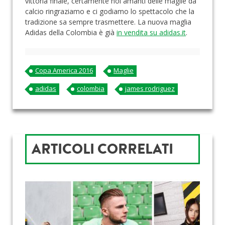
vittoria finale, certamente noi amanti delle maglie da
calcio ringraziamo e ci godiamo lo spettacolo che la
tradizione sa sempre trasmettere. La nuova maglia
Adidas della Colombia è già
in vendita su adidas.it
.
Copa America 2016
Maglie
adidas
colombia
james rodriguez
ARTICOLI CORRELATI