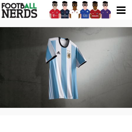
Search
for:
Prodotti
Scarpe
Maglie
Accessori
Magazine Roba Da Nerds
Storie
Football Viral