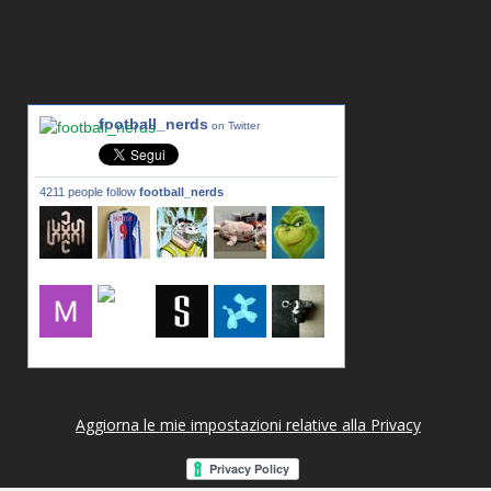
football_nerds
on Twitter
4211 people follow
football_nerds
lxxxic_a
LincPrit
Infamous
urusanmu
Kim43333
Giovani7
mujahidb
seidel_u
dafish32
andreagr
Aggiorna le mie impostazioni relative alla Privacy