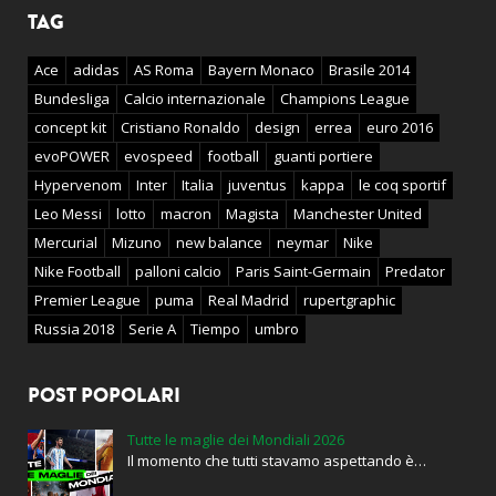
TAG
Ace
adidas
AS Roma
Bayern Monaco
Brasile 2014
Bundesliga
Calcio internazionale
Champions League
concept kit
Cristiano Ronaldo
design
errea
euro 2016
evoPOWER
evospeed
football
guanti portiere
Hypervenom
Inter
Italia
juventus
kappa
le coq sportif
Leo Messi
lotto
macron
Magista
Manchester United
Mercurial
Mizuno
new balance
neymar
Nike
Nike Football
palloni calcio
Paris Saint-Germain
Predator
Premier League
puma
Real Madrid
rupertgraphic
Russia 2018
Serie A
Tiempo
umbro
POST POPOLARI
Tutte le maglie dei Mondiali 2026
Il momento che tutti stavamo aspettando è…