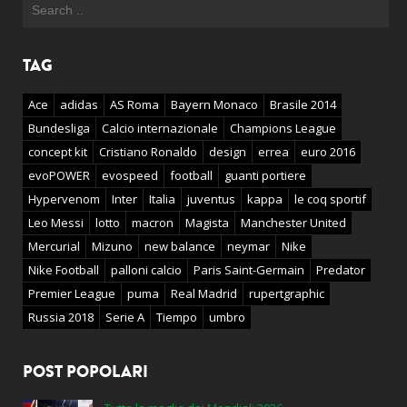
TAG
Ace
adidas
AS Roma
Bayern Monaco
Brasile 2014
Bundesliga
Calcio internazionale
Champions League
concept kit
Cristiano Ronaldo
design
errea
euro 2016
evoPOWER
evospeed
football
guanti portiere
Hypervenom
Inter
Italia
juventus
kappa
le coq sportif
Leo Messi
lotto
macron
Magista
Manchester United
Mercurial
Mizuno
new balance
neymar
Nike
Nike Football
palloni calcio
Paris Saint-Germain
Predator
Premier League
puma
Real Madrid
rupertgraphic
Russia 2018
Serie A
Tiempo
umbro
POST POPOLARI