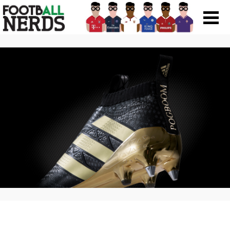
Search
for:
Prodotti
Scarpe
Maglie
Accessori
Magazine Roba Da Nerds
Storie
Football Viral