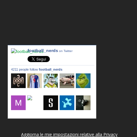
football_nerds
on Twitter
4211 people follow
football_nerds
lxxxic_a
LincPrit
Infamous
urusanmu
Kim43333
Giovani7
mujahidb
seidel_u
dafish32
andreagr
Aggiorna le mie impostazioni relative alla Privacy