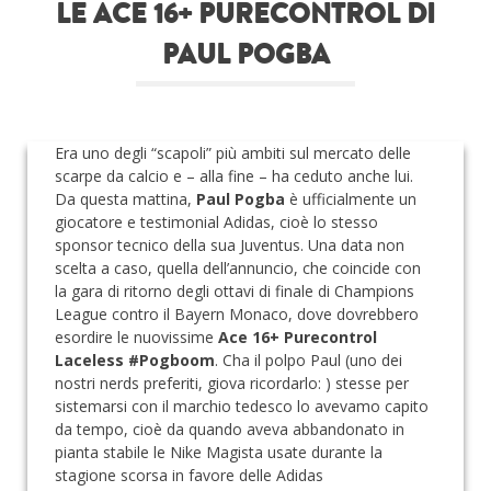
LE ACE 16+ PURECONTROL DI
Roba da nerds
PAUL POGBA
Test
Chi siamo
Era uno degli “scapoli” più ambiti sul mercato delle
scarpe da calcio e – alla fine – ha ceduto anche lui.
Da questa mattina,
Paul Pogba
è ufficialmente un
giocatore e testimonial Adidas, cioè lo stesso
sponsor tecnico della sua Juventus. Una data non
scelta a caso, quella dell’annuncio, che coincide con
la gara di ritorno degli ottavi di finale di Champions
League contro il Bayern Monaco, dove dovrebbero
esordire le nuovissime
Ace 16+ Purecontrol
Laceless #Pogboom
. Cha il polpo Paul (uno dei
nostri nerds preferiti, giova ricordarlo: ) stesse per
sistemarsi con il marchio tedesco lo avevamo capito
da tempo, cioè da quando aveva abbandonato in
pianta stabile le Nike Magista usate durante la
stagione scorsa in favore delle Adidas