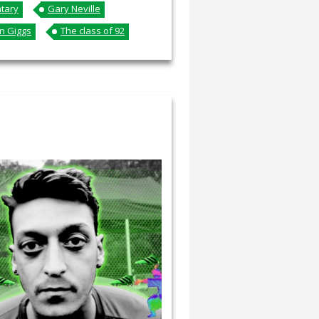
tary
Gary Neville
n Giggs
The class of 92