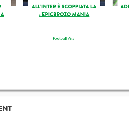
R
ALL’INTER È SCOPPIATA LA
ADI
BA
#EPICBROZO MANIA
Football Viral
ENT