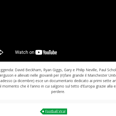
genda: David Beckham, Ryan Giggs, Gary e Philip Neville, Paul Schole
Ferguson e allevati nelle giovanili per (ri)fare grande il Manchester Uni
a adesso (a dicembre) esce un documentario dedicato ai primi sette anni
 momento che è l’anno in cui salgono sul tetto d’Europa grazie alla ep
perdere.
Football Viral