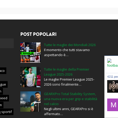
POST POPOLARI
Tutte le maglie dei Mondiali 2026
Il momento che tutti stavamo
aspettando è…
Tutte le maglie della Premier
aco
League 2025-2026
4211 peo
Le maglie Premier League 2025-
ague
2026 sono finalmente…
n
GEARXPro Total Stability System,
lxxxic_
peed
una nuova era per grip e stabilità
nel calcio
m
Negli ultimi anni, GEARXPro si è
 sportif
affermato…
mujahid