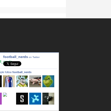
football_nerds
on Twitter
ple follow
football_nerds
a
LincPrit
Infamous
urusanmu
Kim43333
Giovani7
b
seidel_u
dafish32
andreagr