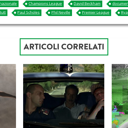
rnazionale
Champions League
David Beckham
documen
Butt
Paul Scholes
Phil Neville
Premier League
Rya
ARTICOLI CORRELATI