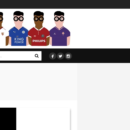


