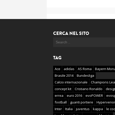
CERCA NEL SITO
TAG
Ace
adidas
AS Roma
Bayern Mon
Brasile 2014
Bundesliga
Calcio internazionale
Champions Le
concept kit
Cristiano Ronaldo
desig
errea
euro 2016
evoPOWER
evos
football
guanti portiere
Hyperveno
Inter
Italia
juventus
kappa
le coq