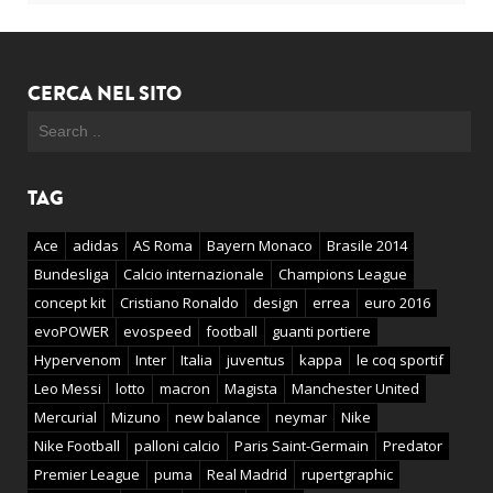
CERCA NEL SITO
TAG
Ace
adidas
AS Roma
Bayern Monaco
Brasile 2014
Bundesliga
Calcio internazionale
Champions League
concept kit
Cristiano Ronaldo
design
errea
euro 2016
evoPOWER
evospeed
football
guanti portiere
Hypervenom
Inter
Italia
juventus
kappa
le coq sportif
Leo Messi
lotto
macron
Magista
Manchester United
Mercurial
Mizuno
new balance
neymar
Nike
Nike Football
palloni calcio
Paris Saint-Germain
Predator
Premier League
puma
Real Madrid
rupertgraphic