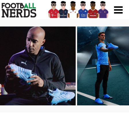
Search
for:
Prodotti
Scarpe
Maglie
Accessori
Magazine Roba Da Nerds
Storie
Football Viral