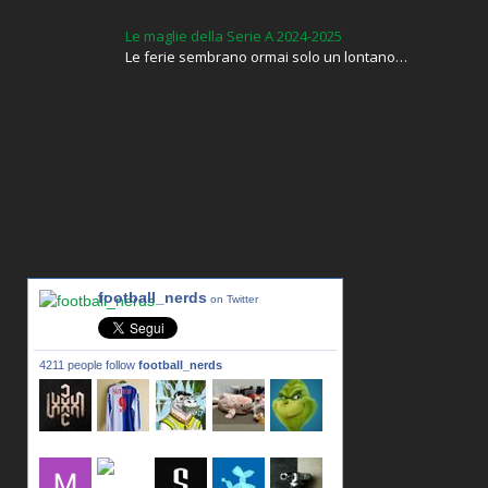
Le maglie della Serie A 2024-2025
Le ferie sembrano ormai solo un lontano…
football_nerds
on Twitter
4211 people follow
football_nerds
lxxxic_a
LincPrit
Infamous
urusanmu
Kim43333