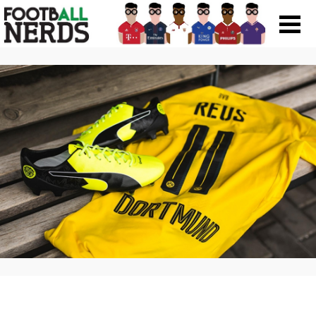
Search
for:
Prodotti
Scarpe
Maglie
Accessori
Magazine Roba Da Nerds
Storie
Football Viral