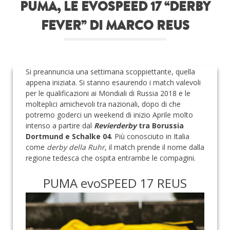
PUMA, LE EVOSPEED 17 “DERBY
Roba da nerds
FEVER” DI MARCO REUS
Test
Chi siamo
Si preannuncia una settimana scoppiettante, quella
appena iniziata. Si stanno esaurendo i match valevoli
per le qualificazioni ai Mondiali di Russia 2018 e le
molteplici amichevoli tra nazionali, dopo di che
potremo goderci un weekend di inizio Aprile molto
intenso a partire dal
Revierderby
tra Borussia
Dortmund e Schalke 04
. Più conosciuto in Italia
come
derby della Ruhr
, il match prende il nome dalla
regione tedesca che ospita entrambe le compagini.
PUMA evoSPEED 17 REUS