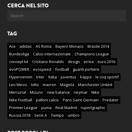
CERCA NEL SITO
TAG
Ace
adidas
AS Roma
Bayern Monaco
Brasile 2014
Bundesliga
Calcio internazionale
Champions League
concept kit
Cristiano Ronaldo
design
errea
euro 2016
evoPOWER
evospeed
football
guanti portiere
Hypervenom
Inter
Italia
juventus
kappa
le coq sportif
Leo Messi
lotto
macron
Magista
Manchester United
Mercurial
Mizuno
new balance
neymar
Nike
Nike Football
palloni calcio
Paris Saint-Germain
Predator
Premier League
puma
Real Madrid
rupertgraphic
Russia 2018
Serie A
Tiempo
umbro