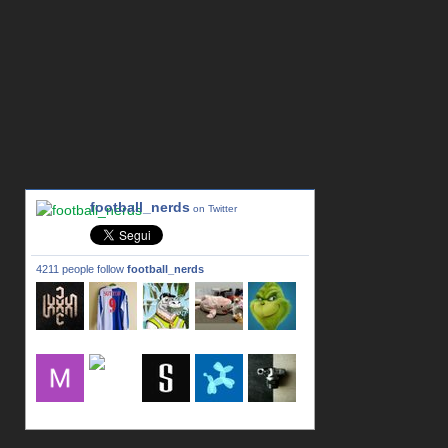
football_nerds
on Twitter
4211 people follow
football_nerds
lxxxic_a
LincPrit
Infamous
urusanmu
Kim43333
Giovani7
mujahidb
seidel_u
dafish32
andreagr