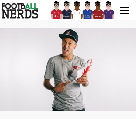
Search
for:
Prodotti
Scarpe
Maglie
Accessori
Magazine Roba Da Nerds
Storie
Football Viral