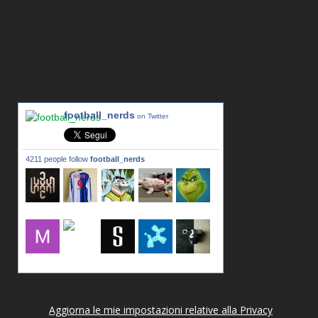
football_nerds
on Twitter
4211 people follow
football_nerds
lxxxic_a
LincPrit
Infamous
urusanmu
Kim43333
Giovani7
mujahidb
seidel_u
dafish32
andreagr
Aggiorna le mie impostazioni relative alla Privacy