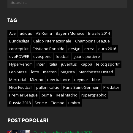
TAG
Ace
adidas
AS Roma
Bayern Monaco
Brasile 2014
Bundesliga
Calcio internazionale
Champions League
concept kit
Cristiano Ronaldo
design
errea
euro 2016
evoPOWER
evospeed
football
guanti portiere
Hypervenom
Inter
Italia
juventus
kappa
le coq sportif
Leo Messi
lotto
macron
Magista
Manchester United
Mercurial
Mizuno
new balance
neymar
Nike
Nike Football
palloni calcio
Paris Saint-Germain
Predator
Premier League
puma
Real Madrid
rupertgraphic
Russia 2018
Serie A
Tiempo
umbro
POST POPOLARI
Tutte le maglie dei Mondiali 2026