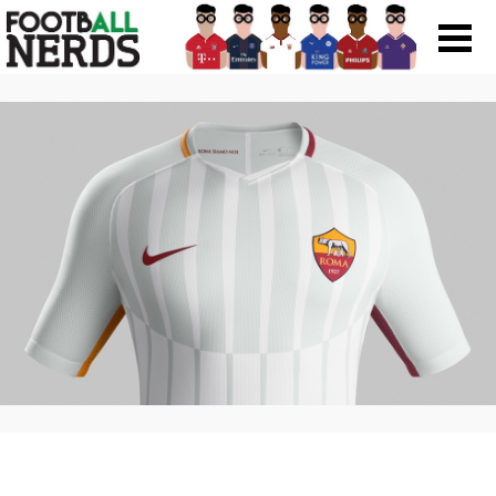
Search
for:
Prodotti
Scarpe
Maglie
Accessori
Magazine Roba Da Nerds
Storie
Football Viral