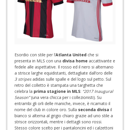
Esordio con stile per l’
Atlanta United
che si
presenta in MLS con una
divisa home
accattivante e
fedele alle aspettative. Il rosso ed il nero si alternano
a strisce larghe equidistanti, dettagliate dall’oro delle
3 stripes
adidas sulle spalle e del logo sul petto. Sul
retro del colletto è stampata una targhetta che
celebra la
prima stagione in MLS
:
“2017 Inaugural
Season”
(una vera chicca per i collezionisti). Su
entrambi gli orli delle maniche, invece, è ricamato il
nome del club in colore oro. Sulla
seconda divisa
il
bianco si alterna al grigio chiaro grazie ad uno stile a
strisce orizzontali, mentre i dettagli sono rossi.
Stesso colore scelto per i pantaloncini ed i calzettoni