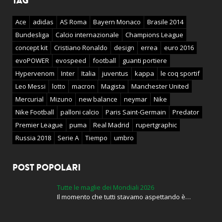
TAG
Ace
adidas
AS Roma
Bayern Monaco
Brasile 2014
Bundesliga
Calcio internazionale
Champions League
concept kit
Cristiano Ronaldo
design
errea
euro 2016
evoPOWER
evospeed
football
guanti portiere
Hypervenom
Inter
Italia
juventus
kappa
le coq sportif
Leo Messi
lotto
macron
Magista
Manchester United
Mercurial
Mizuno
new balance
neymar
Nike
Nike Football
palloni calcio
Paris Saint-Germain
Predator
Premier League
puma
Real Madrid
rupertgraphic
Russia 2018
Serie A
Tiempo
umbro
POST POPOLARI
Tutte le maglie dei Mondiali 2026
Il momento che tutti stavamo aspettando è…