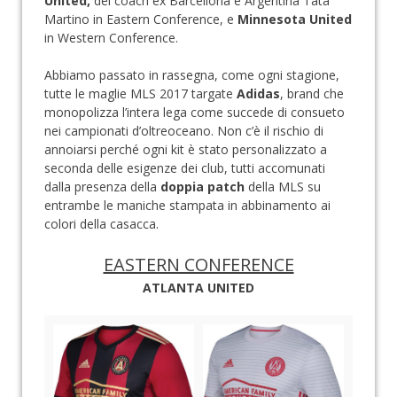
United,
del coach ex Barcellona e Argentina Tata
Martino in Eastern Conference, e
Minnesota United
in Western Conference.
Abbiamo passato in rassegna, come ogni stagione,
tutte le maglie MLS 2017 targate
Adidas
, brand che
monopolizza l’intera lega come succede di consueto
nei campionati d’oltreoceano. Non c’è il rischio di
annoiarsi perché ogni kit è stato personalizzato a
seconda delle esigenze dei club, tutti accomunati
dalla presenza della
doppia patch
della MLS su
entrambe le maniche stampata in abbinamento ai
colori della casacca.
EASTERN CONFERENCE
ATLANTA UNITED