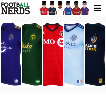
Search
for:
Prodotti
Scarpe
Maglie
Accessori
Magazine Roba Da Nerds
Storie
Football Viral