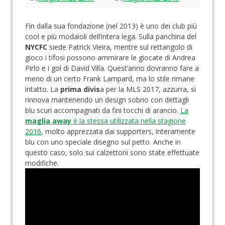
Fin dalla sua fondazione (nel 2013) è uno dei club più
cool e più modaioli dell’intera lega. Sulla panchina del
NYCFC
siede Patrick Vieira, mentre sul rettangolo di
gioco i tifosi possono ammirare le giocate di Andrea
Pirlo e i gol di David Villa. Quest’anno dovranno fare a
meno di un certo Frank Lampard, ma lo stile rimane
intatto. La
prima divis
a per la MLS 2017, azzurra, si
rinnova mantenendo un design sobrio con dettagli
blu scuri accompagnati da fini tocchi di arancio.
La
maglia away
è la stessa utilizzata nella stagione
2016
, molto apprezzata dai supporters, interamente
blu con uno speciale disegno sul petto. Anche in
questo caso, solo sui calzettoni sono state effettuate
modifiche.