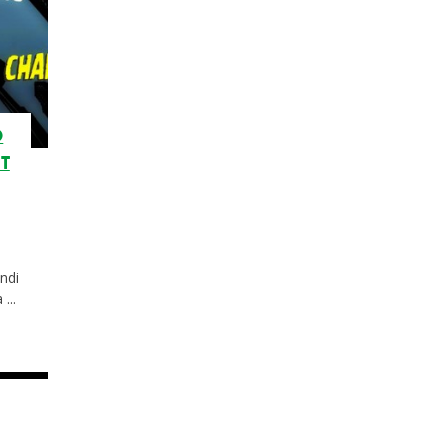
O
T
ndi
...