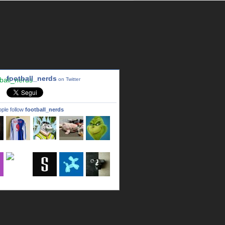
football_nerds
on Twitter
ple follow
football_nerds
a
LincPrit
Infamous
urusanmu
Kim43333
Giovani7
b
seidel_u
dafish32
andreagr