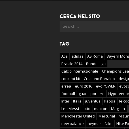
CERCA NEL SITO
TAG
Ace
adidas
AS Roma
Bayern Mon
Brasile 2014
Bundesliga
Calcio internazionale
Champions Le
concept kit
Cristiano Ronaldo
desig
errea
euro 2016
evoPOWER
evos
football
guanti portiere
Hyperveno
Inter
Italia
juventus
kappa
le coq
Leo Messi
lotto
macron
Magista
Manchester United
Mercurial
Mizu
new balance
neymar
Nike
Nike Fo