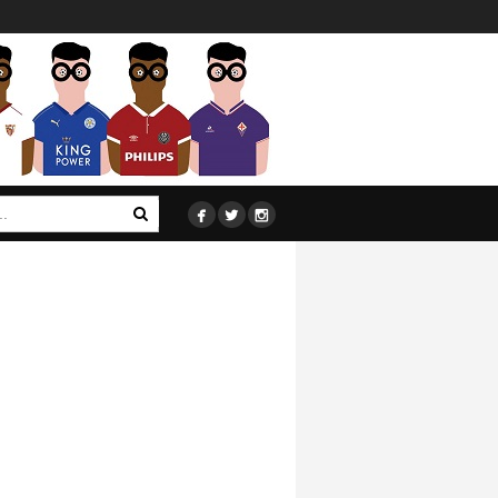


