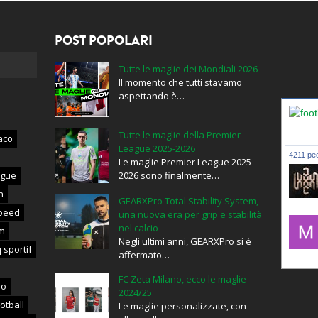
POST POPOLARI
Tutte le maglie dei Mondiali 2026
Il momento che tutti stavamo
aspettando è…
Tutte le maglie della Premier
aco
League 2025-2026
4211 peo
Le maglie Premier League 2025-
ague
2026 sono finalmente…
n
GEARXPro Total Stability System,
lxxxic_
peed
una nuova era per grip e stabilità
nel calcio
m
Negli ultimi anni, GEARXPro si è
 sportif
affermato…
mujahid
FC Zeta Milano, ecco le maglie
no
2024/25
otball
Le maglie personalizzate, con