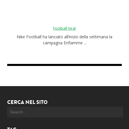
Roba da nerds
Test
Football Viral
Chi siamo
Nike Football ha lanciato all’inizio della settimana la
campagna Enflamme ...
CERCA NEL SITO