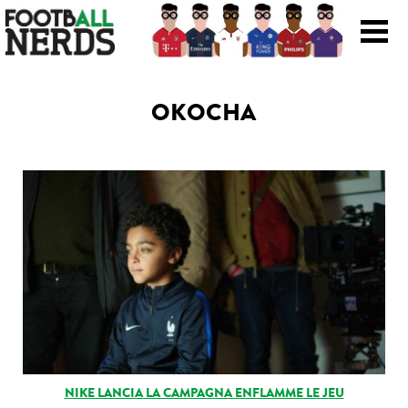
Search
for:
OKOCHA
Prodotti
Scarpe
Maglie
Accessori
Magazine Roba Da Nerds
Storie
NIKE LANCIA LA CAMPAGNA ENFLAMME LE JEU
Football Viral