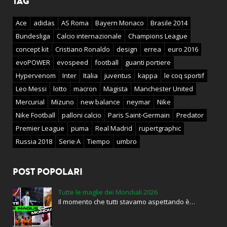
TAG
Ace
adidas
AS Roma
Bayern Monaco
Brasile 2014
Bundesliga
Calcio internazionale
Champions League
concept kit
Cristiano Ronaldo
design
errea
euro 2016
evoPOWER
evospeed
football
guanti portiere
Hypervenom
Inter
Italia
juventus
kappa
le coq sportif
Leo Messi
lotto
macron
Magista
Manchester United
Mercurial
Mizuno
new balance
neymar
Nike
Nike Football
palloni calcio
Paris Saint-Germain
Predator
Premier League
puma
Real Madrid
rupertgraphic
Russia 2018
Serie A
Tiempo
umbro
POST POPOLARI
Tutte le maglie dei Mondiali 2026
Il momento che tutti stavamo aspettando è…