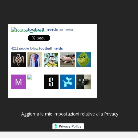
football_nerds
on Twitter
4211 people follow
football_nerds
lxxxic_a
LincPrit
Infamous
urusanmu
Kim43333
Giovani7
mujahidb
seidel_u
dafish32
andreagr
Aggiorna le mie impostazioni relative alla Privacy