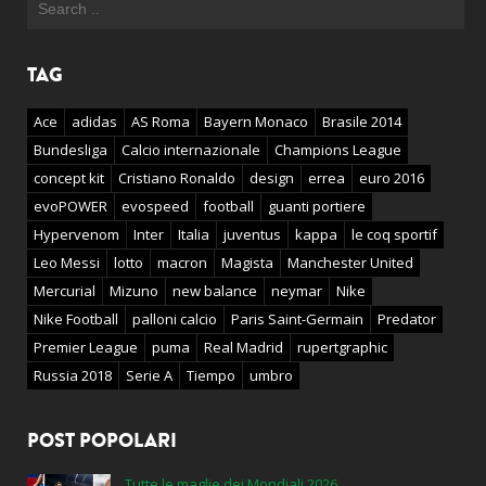
TAG
Ace
adidas
AS Roma
Bayern Monaco
Brasile 2014
Bundesliga
Calcio internazionale
Champions League
concept kit
Cristiano Ronaldo
design
errea
euro 2016
evoPOWER
evospeed
football
guanti portiere
Hypervenom
Inter
Italia
juventus
kappa
le coq sportif
Leo Messi
lotto
macron
Magista
Manchester United
Mercurial
Mizuno
new balance
neymar
Nike
Nike Football
palloni calcio
Paris Saint-Germain
Predator
Premier League
puma
Real Madrid
rupertgraphic
Russia 2018
Serie A
Tiempo
umbro
POST POPOLARI
Tutte le maglie dei Mondiali 2026