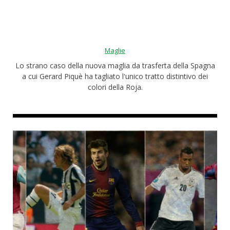
Roba da nerds
Test
Maglie
Chi siamo
Lo strano caso della nuova maglia da trasferta della Spagna
a cui Gerard Piquè ha tagliato l'unico tratto distintivo dei
colori della Roja.