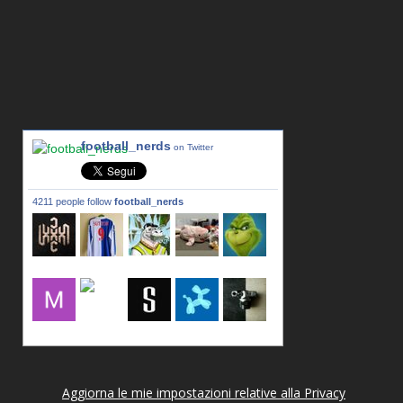
football_nerds
on Twitter
4211 people follow
football_nerds
lxxxic_a
LincPrit
Infamous
urusanmu
Kim43333
Giovani7
mujahidb
seidel_u
dafish32
andreagr
Aggiorna le mie impostazioni relative alla Privacy