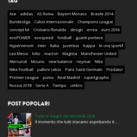
TAG
Ace
adidas
AS Roma
Bayern Monaco
Brasile 2014
Bundesliga
Calcio internazionale
Champions League
concept kit
Cristiano Ronaldo
design
errea
euro 2016
evoPOWER
evospeed
football
guanti portiere
Hypervenom
Inter
Italia
juventus
kappa
le coq sportif
Leo Messi
lotto
macron
Magista
Manchester United
Mercurial
Mizuno
new balance
neymar
Nike
Nike Football
palloni calcio
Paris Saint-Germain
Predator
Premier League
puma
Real Madrid
rupertgraphic
Russia 2018
Serie A
Tiempo
umbro
POST POPOLARI
Tutte le maglie dei Mondiali 2026
Il momento che tutti stavamo aspettando è…