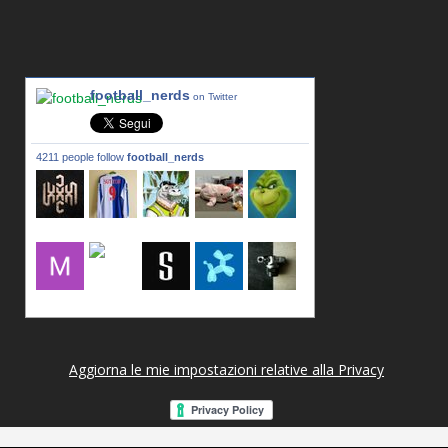
football_nerds
on Twitter
4211 people follow
football_nerds
lxxxic_a
LincPrit
Infamous
urusanmu
Kim43333
Giovani7
mujahidb
seidel_u
dafish32
andreagr
Aggiorna le mie impostazioni relative alla Privacy