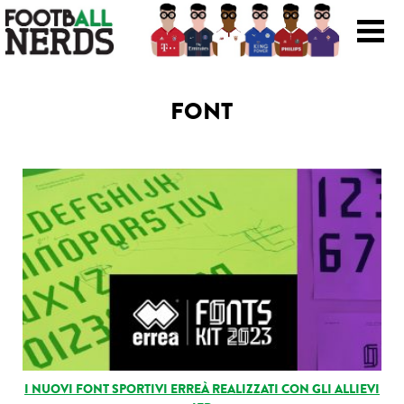
Search
for:
FONT
Prodotti
Scarpe
Maglie
Accessori
Magazine Roba Da Nerds
Storie
I NUOVI FONT SPORTIVI ERREÀ REALIZZATI CON GLI ALLIEVI
Football Viral