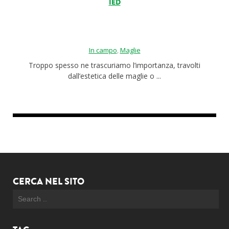
IED
Roba da nerds
Test
In campo
,
Maglie
Chi siamo
Troppo spesso ne trascuriamo l’importanza, travolti
dall’estetica delle maglie o ...
CERCA NEL SITO