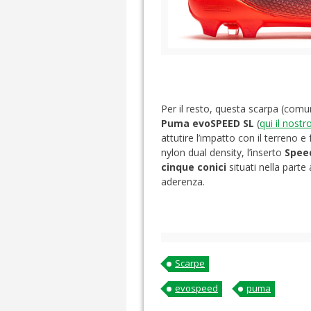
Per il resto, questa scarpa (comu
Puma evoSPEED SL
(
qui il nostr
attutire l’impatto con il terreno 
nylon dual density, l’inserto
Spee
cinque conici
situati nella parte
aderenza.
Scarpe
evospeed
puma