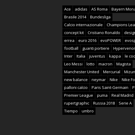
Ace
adidas
AS Roma
Bayern Mon
Brasile 2014
Bundesliga
Calcio internazionale
Champions Le
concept kit
Cristiano Ronaldo
desig
errea
euro 2016
evoPOWER
evos
football
guanti portiere
Hyperveno
Inter
Italia
juventus
kappa
le coq
Leo Messi
lotto
macron
Magista
Manchester United
Mercurial
Mizu
new balance
neymar
Nike
Nike Fo
palloni calcio
Paris Saint-Germain
P
Premier League
puma
Real Madrid
rupertgraphic
Russia 2018
Serie A
Tiempo
umbro