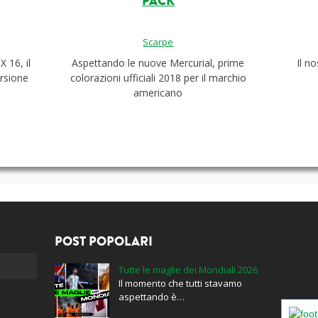
PACK
Scarpe
X 16, il
Aspettando le nuove Mercurial, prime
Il n
ersione
colorazioni ufficiali 2018 per il marchio
americano
POST POPOLARI
Tutte le maglie dei Mondiali 2026
Il momento che tutti stavamo
aspettando è…