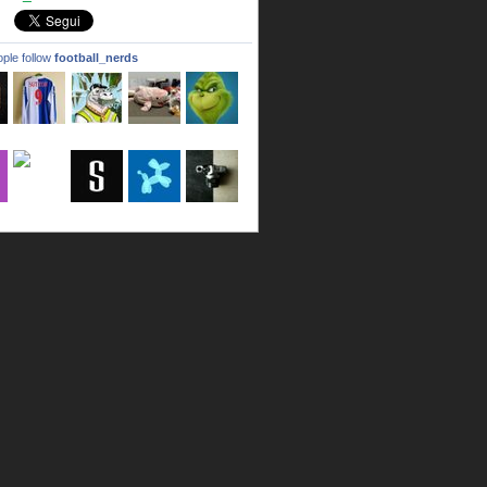
ple follow
football_nerds
a
LincPrit
Infamous
urusanmu
Kim43333
Giovani7
b
seidel_u
dafish32
andreagr