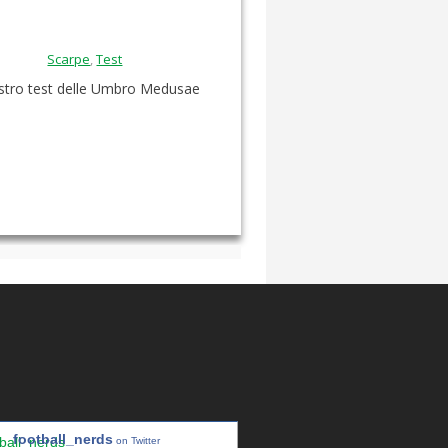
Scarpe
,
Test
ostro test delle Umbro Medusae
football_nerds
on Twitter