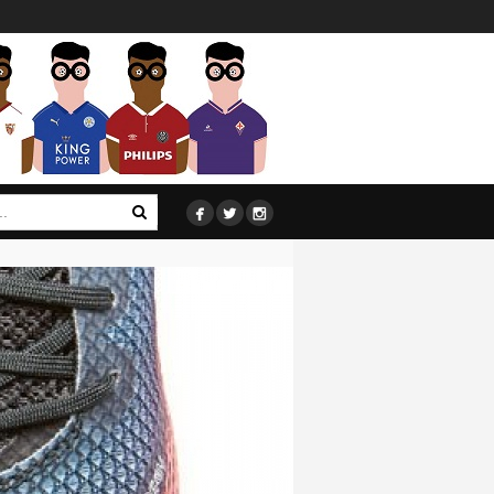


