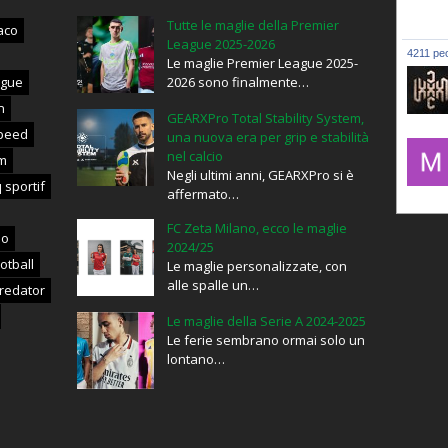
Tutte le maglie della Premier
aco
League 2025-2026
4211 peo
Le maglie Premier League 2025-
ague
2026 sono finalmente…
n
GEARXPro Total Stability System,
lxxxic_
peed
una nuova era per grip e stabilità
nel calcio
m
Negli ultimi anni, GEARXPro si è
 sportif
affermato…
mujahid
FC Zeta Milano, ecco le maglie
no
2024/25
otball
Le maglie personalizzate, con
alle spalle un…
redator
Le maglie della Serie A 2024-2025
Le ferie sembrano ormai solo un
lontano…